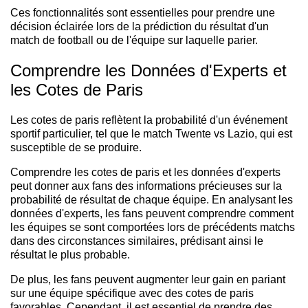
Ces fonctionnalités sont essentielles pour prendre une
décision éclairée lors de la prédiction du résultat d'un
match de football ou de l'équipe sur laquelle parier.
Comprendre les Données d'Experts et
les Cotes de Paris
Les cotes de paris reflètent la probabilité d'un événement
sportif particulier, tel que le match Twente vs Lazio, qui est
susceptible de se produire.
Comprendre les cotes de paris et les données d'experts
peut donner aux fans des informations précieuses sur la
probabilité de résultat de chaque équipe. En analysant les
données d'experts, les fans peuvent comprendre comment
les équipes se sont comportées lors de précédents matchs
dans des circonstances similaires, prédisant ainsi le
résultat le plus probable.
De plus, les fans peuvent augmenter leur gain en pariant
sur une équipe spécifique avec des cotes de paris
favorables. Cependant, il est essentiel de prendre des