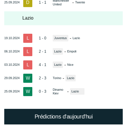
Manchester
D
-
1 - 1
25.09.2024
Twente
United
Lazio
L
-
1 - 0
19.10.2024
Juventus
Lazio
L
-
2 - 1
06.10.2024
Lazio
Empoli
L
-
4 - 1
03.10.2024
Lazio
Nice
W
-
2 - 3
29.09.2024
Torino
Lazio
Dinamo
W
-
0 - 3
25.09.2024
Lazio
Kiev
Prédictions d'aujourd'hui