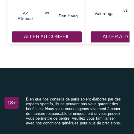
vs
vs
AZ
Valerenga
Den Haag
Alkmaar
ALLER AU CONSEIL
ALLER AU C
Bien que nos conseils de paris soient élaborés par des
18+
experts sportifs, ils ne peuvent pas vous garantir des
bénéfices. Nous vous encourageons vivement à parier
de manière responsable et uniquement si vous pouvez
vous permettre de perdre. Veuillez vous familiariser
avec nos conditions générales pour plus de précisions.