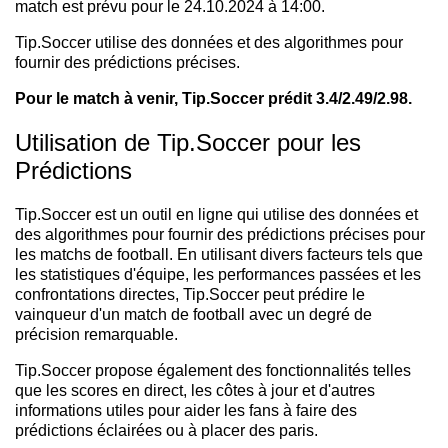
match est prévu pour le 24.10.2024 à 14:00.
Tip.Soccer utilise des données et des algorithmes pour
fournir des prédictions précises.
Pour le match à venir, Tip.Soccer prédit 3.4/2.49/2.98.
Utilisation de Tip.Soccer pour les
Prédictions
Tip.Soccer est un outil en ligne qui utilise des données et
des algorithmes pour fournir des prédictions précises pour
les matchs de football. En utilisant divers facteurs tels que
les statistiques d'équipe, les performances passées et les
confrontations directes, Tip.Soccer peut prédire le
vainqueur d'un match de football avec un degré de
précision remarquable.
Tip.Soccer propose également des fonctionnalités telles
que les scores en direct, les côtes à jour et d'autres
informations utiles pour aider les fans à faire des
prédictions éclairées ou à placer des paris.