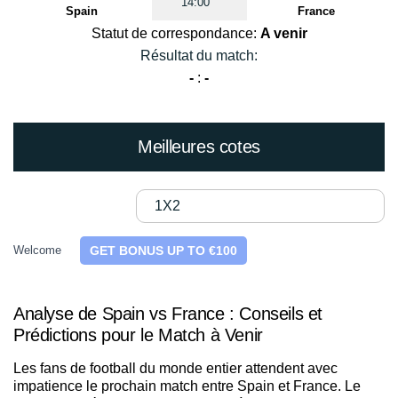
14:00
Spain
France
Statut de correspondance:
A venir
Résultat du match:
-
:
-
Meilleures cotes
1X2
Welcome
GET BONUS UP TO €100
Analyse de Spain vs France : Conseils et
Prédictions pour le Match à Venir
Les fans de football du monde entier attendent avec
impatience le prochain match entre Spain et France. Le