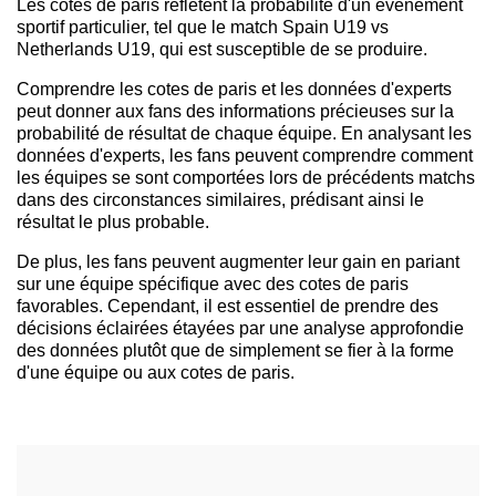
Les cotes de paris reflètent la probabilité d'un événement
sportif particulier, tel que le match Spain U19 vs
Netherlands U19, qui est susceptible de se produire.
Comprendre les cotes de paris et les données d'experts
peut donner aux fans des informations précieuses sur la
probabilité de résultat de chaque équipe. En analysant les
données d'experts, les fans peuvent comprendre comment
les équipes se sont comportées lors de précédents matchs
dans des circonstances similaires, prédisant ainsi le
résultat le plus probable.
De plus, les fans peuvent augmenter leur gain en pariant
sur une équipe spécifique avec des cotes de paris
favorables. Cependant, il est essentiel de prendre des
décisions éclairées étayées par une analyse approfondie
des données plutôt que de simplement se fier à la forme
d'une équipe ou aux cotes de paris.