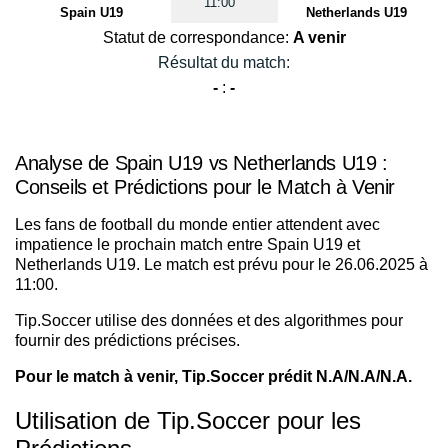
11:00
Spain U19
Netherlands U19
Statut de correspondance:
A venir
Résultat du match:
-
:
-
Analyse de Spain U19 vs Netherlands U19 :
Conseils et Prédictions pour le Match à Venir
Les fans de football du monde entier attendent avec
impatience le prochain match entre Spain U19 et
Netherlands U19. Le match est prévu pour le 26.06.2025 à
11:00.
Tip.Soccer utilise des données et des algorithmes pour
fournir des prédictions précises.
Pour le match à venir, Tip.Soccer prédit N.A/N.A/N.A.
Utilisation de Tip.Soccer pour les