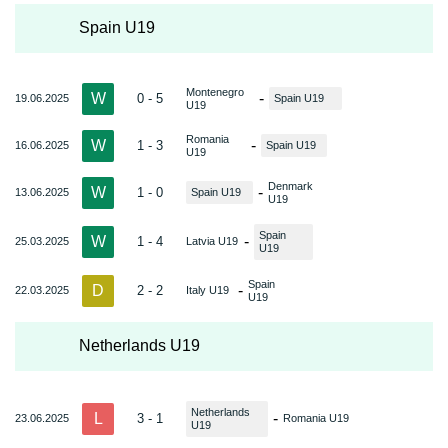
Spain U19
Montenegro
W
-
0 - 5
19.06.2025
Spain U19
U19
Romania
W
-
1 - 3
16.06.2025
Spain U19
U19
Denmark
W
-
1 - 0
13.06.2025
Spain U19
U19
Spain
W
-
1 - 4
25.03.2025
Latvia U19
U19
Spain
D
-
2 - 2
22.03.2025
Italy U19
U19
Netherlands U19
Netherlands
L
-
3 - 1
23.06.2025
Romania U19
U19