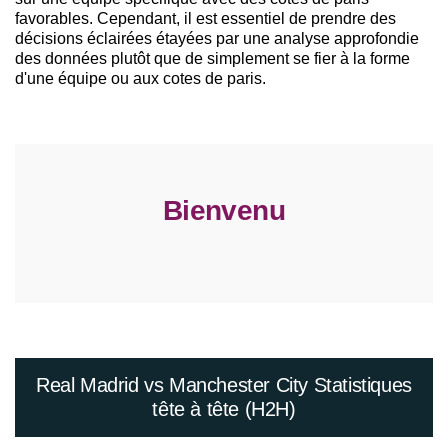
favorables. Cependant, il est essentiel de prendre des
décisions éclairées étayées par une analyse approfondie
des données plutôt que de simplement se fier à la forme
d'une équipe ou aux cotes de paris.
Bienvenu
Real Madrid vs Manchester City Statistiques
tête à tête (H2H)