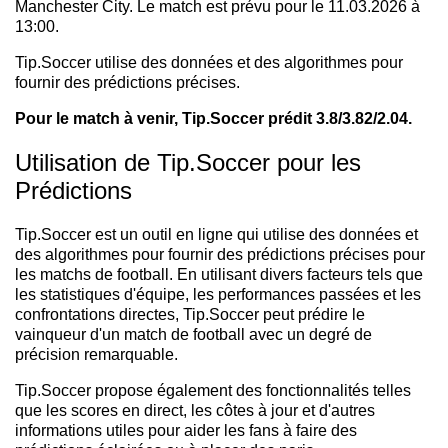
Manchester City. Le match est prévu pour le 11.03.2026 à
13:00.
Tip.Soccer utilise des données et des algorithmes pour
fournir des prédictions précises.
Pour le match à venir, Tip.Soccer prédit 3.8/3.82/2.04.
Utilisation de Tip.Soccer pour les
Prédictions
Tip.Soccer est un outil en ligne qui utilise des données et
des algorithmes pour fournir des prédictions précises pour
les matchs de football. En utilisant divers facteurs tels que
les statistiques d'équipe, les performances passées et les
confrontations directes, Tip.Soccer peut prédire le
vainqueur d'un match de football avec un degré de
précision remarquable.
Tip.Soccer propose également des fonctionnalités telles
que les scores en direct, les côtes à jour et d'autres
informations utiles pour aider les fans à faire des