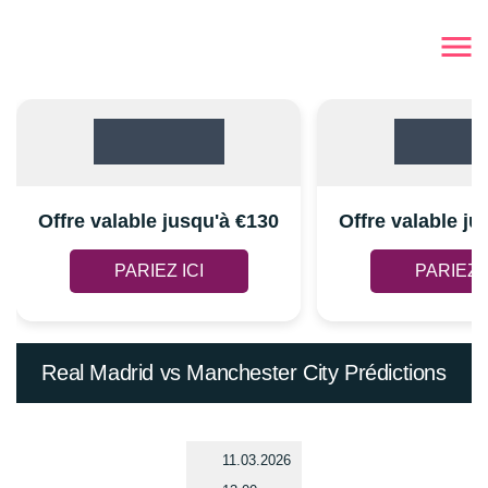
Offre valable jusqu'à €130
Offre valable ju
PARIEZ ICI
PARIEZ I
Real Madrid vs Manchester City Prédictions
11.03.2026