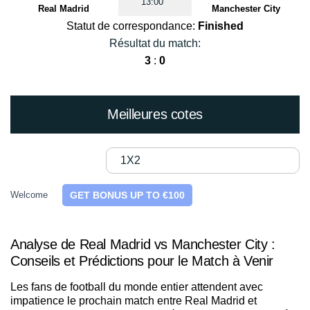
13:00
Real Madrid
Manchester City
Statut de correspondance:
Finished
Résultat du match:
3
:
0
Meilleures cotes
1X2
Welcome
GET BONUS UP TO €100
Analyse de Real Madrid vs Manchester City :
Conseils et Prédictions pour le Match à Venir
Les fans de football du monde entier attendent avec
impatience le prochain match entre Real Madrid et