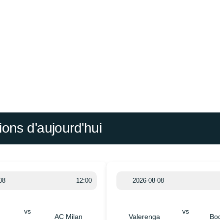
ions d'aujourd'hui
08
12:00
2026-08-08
vs
vs
AC Milan
Valerenga
Bo