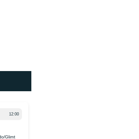
12:00
do/Glimt