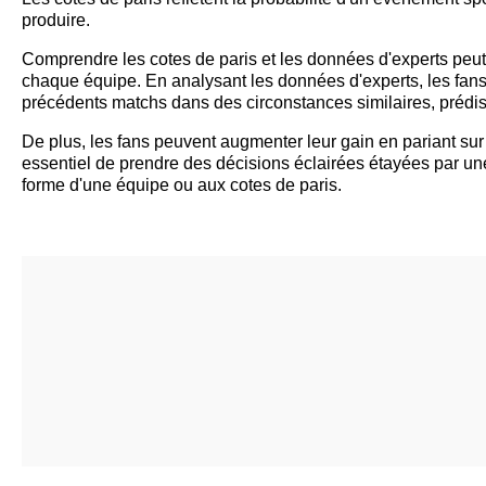
produire.
Comprendre les cotes de paris et les données d'experts peut 
chaque équipe. En analysant les données d'experts, les fa
précédents matchs dans des circonstances similaires, prédisan
De plus, les fans peuvent augmenter leur gain en pariant sur
essentiel de prendre des décisions éclairées étayées par un
forme d'une équipe ou aux cotes de paris.