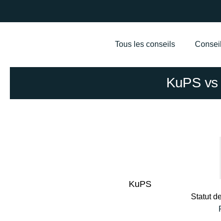
Tous les conseils
Conseil
KuPS vs 
KuPS
Statut d