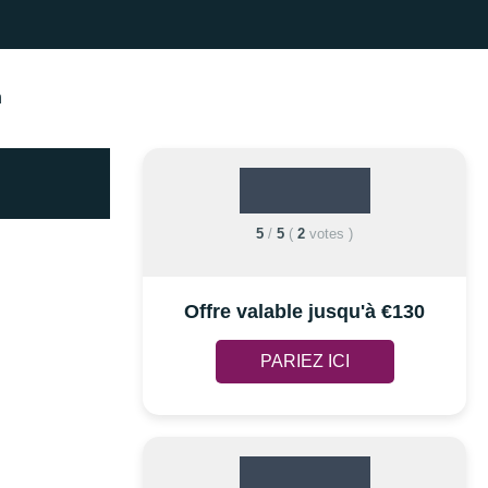
n
5
/
5
(
2
votes
)
Offre valable jusqu'à €130
PARIEZ ICI