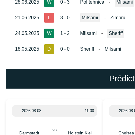
28.06.2025
W
0 - 3
Politehnica
-
Milsami
21.06.2025
L
3 - 0
Milsami
-
Zimbru
24.05.2025
W
1 - 2
Milsami
-
Sheriff
18.05.2025
D
0 - 0
Sheriff
-
Milsami
Prédict
2026-08-08
11:00
2026-08-
vs
Darmstadt
Holstein Kiel
Chelsea