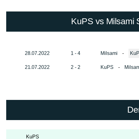
KuPS vs Milsami St
28.07.2022
1 - 4
Milsami
-
Ku
21.07.2022
2 - 2
KuPS
-
Milsa
De
KuPS