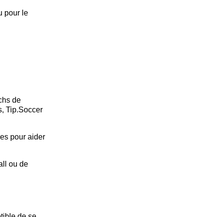
u pour le
tchs de
s, Tip.Soccer
les pour aider
all ou de
tible de se