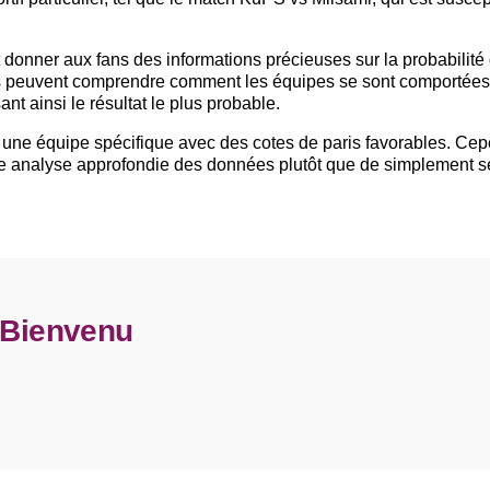
donner aux fans des informations précieuses sur la probabilité 
ns peuvent comprendre comment les équipes se sont comportées
t ainsi le résultat le plus probable.
 une équipe spécifique avec des cotes de paris favorables. Cepe
e analyse approfondie des données plutôt que de simplement se 
Bienvenu