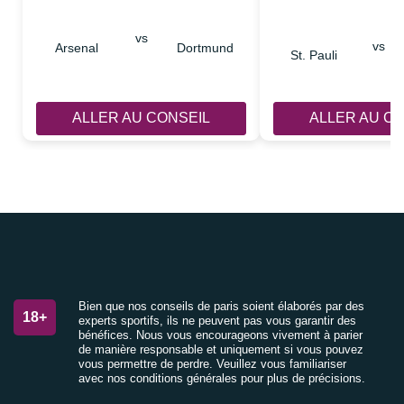
vs
vs
Arsenal
Dortmund
St. Pauli
ALLER AU CONSEIL
ALLER AU C
Bien que nos conseils de paris soient élaborés par des
18+
experts sportifs, ils ne peuvent pas vous garantir des
bénéfices. Nous vous encourageons vivement à parier
de manière responsable et uniquement si vous pouvez
vous permettre de perdre. Veuillez vous familiariser
avec nos conditions générales pour plus de précisions.