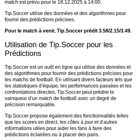
match est prévu pour le 18.12.2025 à 14:00.
Tip.Soccer utilise des données et des algorithmes pour
fournir des prédictions précises.
Pour le match à venir, Tip.Soccer prédit 3.58/2.15/3.49.
Utilisation de Tip.Soccer pour les
Prédictions
Tip.Soccer est un outil en ligne qui utilise des données et
des algorithmes pour fournir des prédictions précises pour
les matchs de football. En utilisant divers facteurs tels que
les statistiques d'équipe, les performances passées et les
confrontations directes, Tip.Soccer peut prédire le
vainqueur d'un match de football avec un degré de
précision remarquable.
Tip.Soccer propose également des fonctionnalités telles
que les scores en direct, les côtes à jour et d'autres
informations utiles pour aider les fans à faire des
prédictions éclairées ou à placer des paris.