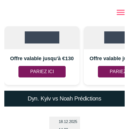
Offre valable jusqu'à €130
Offre valable ju
PARIEZ ICI
PARIEZ I
Dyn. Kyiv vs Noah Prédictions
18.12.2025