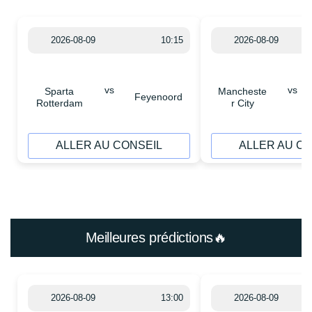
2026-08-09
10:15
2026-08-09
vs
vs
Sparta
Mancheste
Feyenoord
Rotterdam
r City
ALLER AU CONSEIL
ALLER AU C
Meilleures prédictions🔥
2026-08-09
13:00
2026-08-09