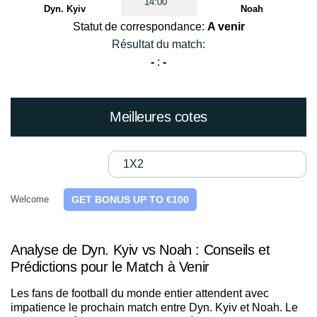
14:00
Dyn. Kyiv
Noah
Statut de correspondance:
A venir
Résultat du match:
-
:
-
Meilleures cotes
1X2
Welcome
GET BONUS UP TO €100
Analyse de Dyn. Kyiv vs Noah : Conseils et
Prédictions pour le Match à Venir
Les fans de football du monde entier attendent avec
impatience le prochain match entre Dyn. Kyiv et Noah. Le