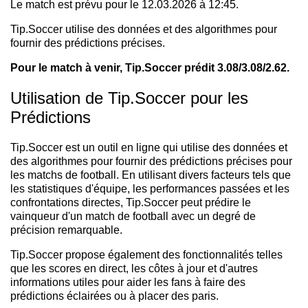
Le match est prévu pour le 12.03.2026 à 12:45.
Tip.Soccer utilise des données et des algorithmes pour
fournir des prédictions précises.
Pour le match à venir, Tip.Soccer prédit 3.08/3.08/2.62.
Utilisation de Tip.Soccer pour les
Prédictions
Tip.Soccer est un outil en ligne qui utilise des données et
des algorithmes pour fournir des prédictions précises pour
les matchs de football. En utilisant divers facteurs tels que
les statistiques d'équipe, les performances passées et les
confrontations directes, Tip.Soccer peut prédire le
vainqueur d'un match de football avec un degré de
précision remarquable.
Tip.Soccer propose également des fonctionnalités telles
que les scores en direct, les côtes à jour et d'autres
informations utiles pour aider les fans à faire des
prédictions éclairées ou à placer des paris.