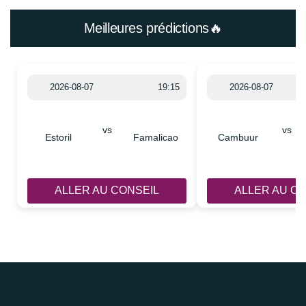
Meilleures prédictions🔥
2026-08-07
19:15
2026-08-07
vs
vs
Estoril
Famalicao
Cambuur
ALLER AU CONSEIL
ALLER AU C