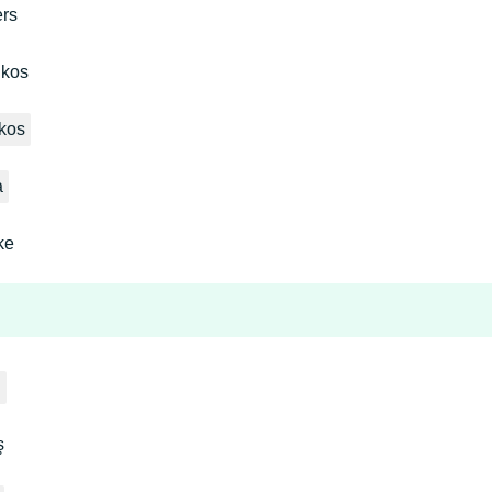
rs
ikos
kos
a
ke
D
ş