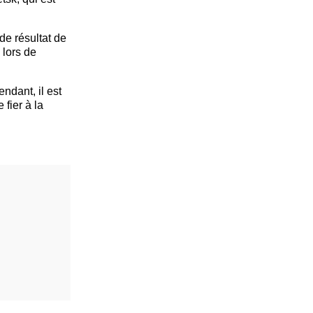
de résultat de
 lors de
ndant, il est
fier à la