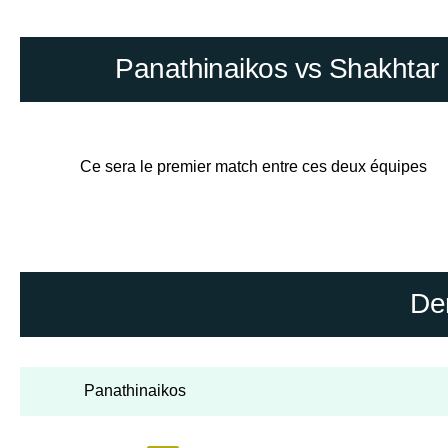
Panathinaikos vs Shakhtar D
Ce sera le premier match entre ces deux équipes
De
Panathinaikos