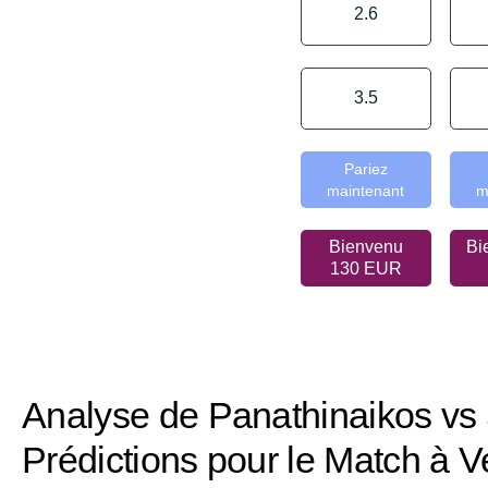
2.6
3.5
Pariez
maintenant
m
Bienvenu
Bi
130 EUR
Analyse de Panathinaikos vs 
Prédictions pour le Match à V