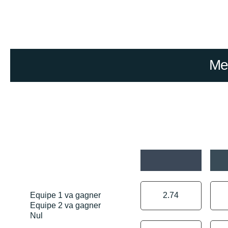
Mei
Equipe 1 va gagner
2.74
Equipe 2 va gagner
Nul