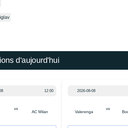
iglav
ions d'aujourd'hui
08
12:00
2026-08-08
vs
vs
AC Milan
Valerenga
Bo