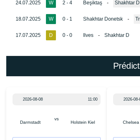
24.07.2025
W
2 - 4
Beşiktaş
-
Shakhtar D
18.07.2025
W
0 - 1
Shakhtar Donetsk
-
Tr
17.07.2025
D
0 - 0
Ilves
-
Shakhtar D
Prédict
2026-08-08
11:00
2026-08-
vs
Darmstadt
Holstein Kiel
Chelsea