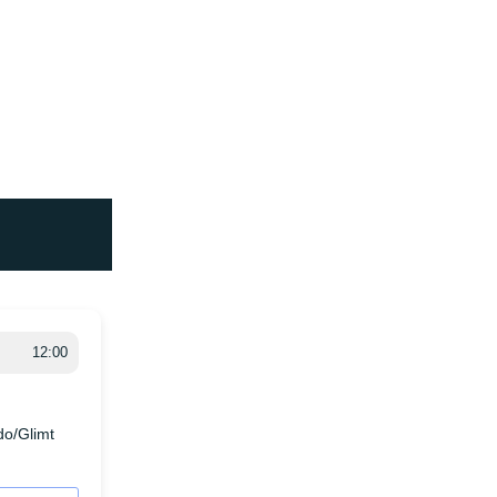
12:00
do/Glimt