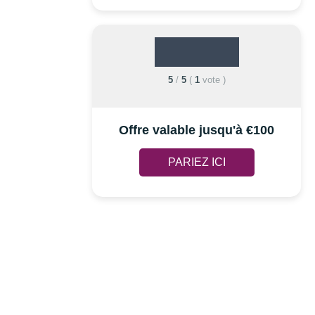
5
/
5
(
1
vote
)
Offre valable jusqu'à €100
PARIEZ ICI