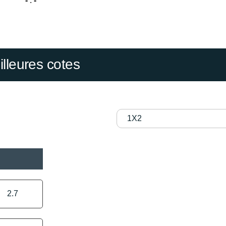
-
:
-
lleures cotes
1X2
2.7