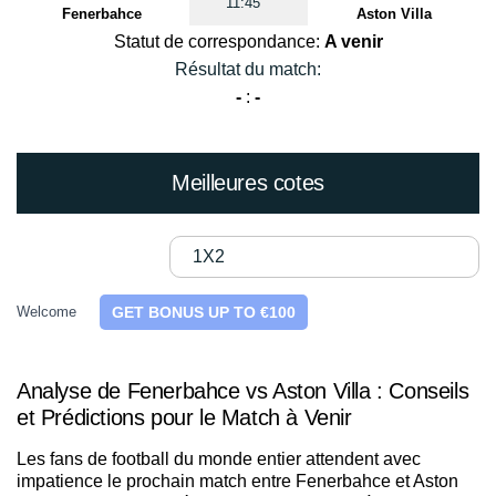
11:45
Fenerbahce
Aston Villa
Statut de correspondance:
A venir
Résultat du match:
-
:
-
Meilleures cotes
1X2
Welcome
GET BONUS UP TO €100
Analyse de Fenerbahce vs Aston Villa : Conseils
et Prédictions pour le Match à Venir
Les fans de football du monde entier attendent avec
impatience le prochain match entre Fenerbahce et Aston