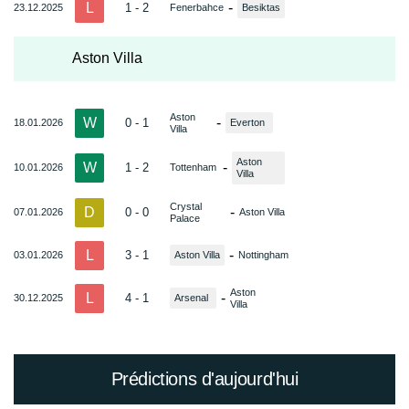
L
-
1 - 2
23.12.2025
Fenerbahce
Besiktas
Aston Villa
Aston
W
-
0 - 1
18.01.2026
Everton
Villa
Aston
W
-
1 - 2
10.01.2026
Tottenham
Villa
Crystal
D
-
0 - 0
07.01.2026
Aston Villa
Palace
L
-
3 - 1
03.01.2026
Aston Villa
Nottingham
Aston
L
-
4 - 1
30.12.2025
Arsenal
Villa
Prédictions d'aujourd'hui