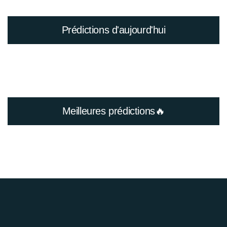
Prédictions d'aujourd'hui
Meilleures prédictions🔥