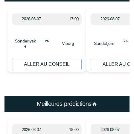
2026-08-07
17:00
2026-08-07
vs
vs
Sonderjysk
Viborg
Sandefjord
e
ALLER AU CONSEIL
ALLER AU C
Meilleures prédictions🔥
2026-08-07
18:00
2026-08-07