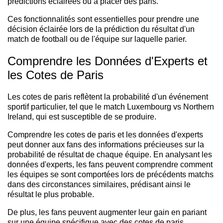
prédictions éclairées ou à placer des paris.
Ces fonctionnalités sont essentielles pour prendre une
décision éclairée lors de la prédiction du résultat d'un
match de football ou de l'équipe sur laquelle parier.
Comprendre les Données d'Experts et
les Cotes de Paris
Les cotes de paris reflètent la probabilité d'un événement
sportif particulier, tel que le match Luxembourg vs Northern
Ireland, qui est susceptible de se produire.
Comprendre les cotes de paris et les données d'experts
peut donner aux fans des informations précieuses sur la
probabilité de résultat de chaque équipe. En analysant les
données d'experts, les fans peuvent comprendre comment
les équipes se sont comportées lors de précédents matchs
dans des circonstances similaires, prédisant ainsi le
résultat le plus probable.
De plus, les fans peuvent augmenter leur gain en pariant
sur une équipe spécifique avec des cotes de paris