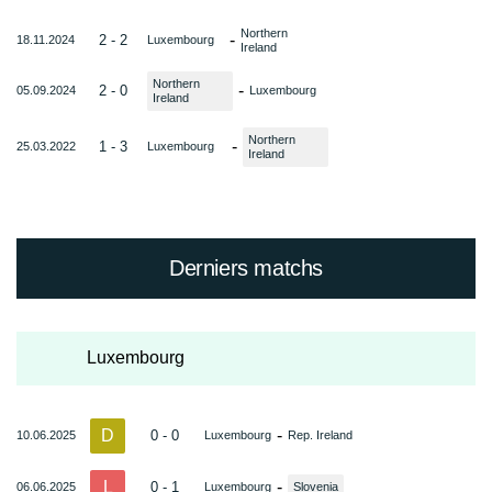
Northern
-
2 - 2
18.11.2024
Luxembourg
Ireland
Northern
-
2 - 0
05.09.2024
Luxembourg
Ireland
Northern
-
1 - 3
25.03.2022
Luxembourg
Ireland
Derniers matchs
Luxembourg
D
-
0 - 0
10.06.2025
Luxembourg
Rep. Ireland
L
-
0 - 1
06.06.2025
Luxembourg
Slovenia