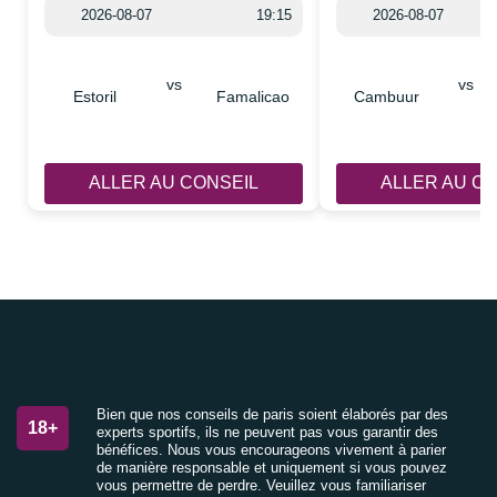
2026-08-07
19:15
2026-08-07
vs
vs
Estoril
Famalicao
Cambuur
ALLER AU CONSEIL
ALLER AU C
Bien que nos conseils de paris soient élaborés par des
18+
experts sportifs, ils ne peuvent pas vous garantir des
bénéfices. Nous vous encourageons vivement à parier
de manière responsable et uniquement si vous pouvez
vous permettre de perdre. Veuillez vous familiariser