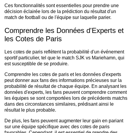
Ces fonctionnalités sont essentielles pour prendre une
décision éclairée lors de la prédiction du résultat d'un
match de football ou de l'équipe sur laquelle parier.
Comprendre les Données d'Experts et
les Cotes de Paris
Les cotes de paris reflètent la probabilité d'un événement
sportif particulier, tel que le match SJK vs Mariehamn, qui
est susceptible de se produire.
Comprendre les cotes de paris et les données d'experts
peut donner aux fans des informations précieuses sur la
probabilité de résultat de chaque équipe. En analysant les
données d'experts, les fans peuvent comprendre comment
les équipes se sont comportées lors de précédents matchs
dans des circonstances similaires, prédisant ainsi le
résultat le plus probable.
De plus, les fans peuvent augmenter leur gain en pariant
sur une équipe spécifique avec des cotes de paris
favorables. Cependant, il est essentiel de prendre des