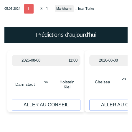
L
-
3 - 1
05.05.2024
Mariehamn
Inter Turku
Prédictions d'aujourd'hui
2026-08-08
11:00
2026-08-08
vs
vs
Holstein
Chelsea
Darmstadt
Kiel
ALLER AU CONSEIL
ALLER AU C