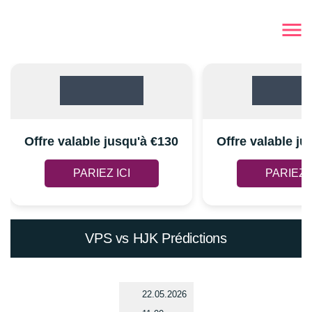
Offre valable jusqu'à €130
Offre valable ju
PARIEZ ICI
PARIEZ I
VPS vs HJK Prédictions
22.05.2026