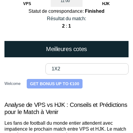
11:00
VPS
HJK
Statut de correspondance:
Finished
Résultat du match:
2
:
1
Meilleures cotes
1X2
Welcome
GET BONUS UP TO €100
Analyse de VPS vs HJK : Conseils et Prédictions
pour le Match à Venir
Les fans de football du monde entier attendent avec
impatience le prochain match entre VPS et HJK. Le match