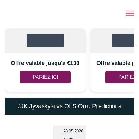
Offre valable jusqu'à €130
Offre valable ju
PARIEZ ICI
PARIEZ I
JJK Jyvaskyla vs OLS Oulu Prédictions
28.05.2026