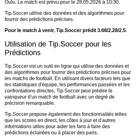
Oulu. Le match est prévu pour le 28.05.2026 à 10:30.
Tip.Soccer utilise des données et des algorithmes pour
fournir des prédictions précises.
Pour le match à venir, Tip.Soccer prédit 3.68/2.28/2.5.
Utilisation de Tip.Soccer pour les
Prédictions
Tip.Soccer est un outil en ligne qui utilise des données et
des algorithmes pour fournir des prédictions précises pour
les matchs de football. En utilisant divers facteurs tels que
les statistiques d'équipe, les performances passées et les
confrontations directes, Tip.Soccer peut prédire le
vainqueur d'un match de football avec un degré de
précision remarquable.
Tip.Soccer propose également des fonctionnalités telles
que les scores en direct, les côtes à jour et d'autres
informations utiles pour aider les fans à faire des
prédictions éclairées ou à placer des paris.