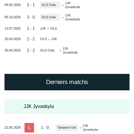
JJK
-
2 - 1
09.05.2026
OLS Oulu
Jyvaskyla
JJK
-
3 - 0
05.10.2025
OLS Oulu
Jyvaskyla
-
1 - 1
13.07.2025
JJK
OLS
-
2 - 2
20.04.2025
OLS
JJK
JJK
-
2 - 2
20.04.2025
OLS Oulu
Jyvaskyla
Derniers matchs
JJK Jyvaskyla
JJK
L
-
1 - 0
22.05.2026
Tampere Utd
Jyvaskyla