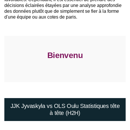
décisions éclairées étayées par une analyse approfondie
des données plutôt que de simplement se fier à la forme
d'une équipe ou aux cotes de paris.
Bienvenu
JJK Jyvaskyla vs OLS Oulu Statistiques tête
à tête (H2H)