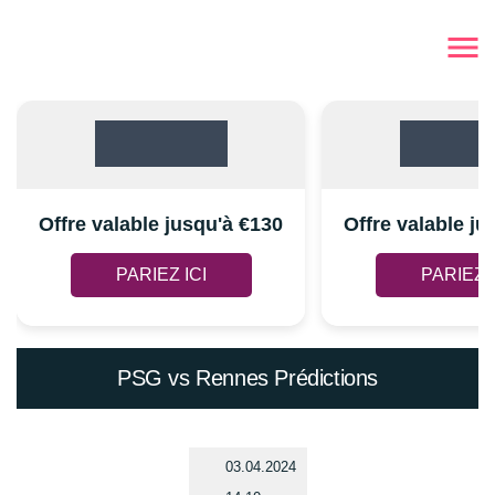
Offre valable jusqu'à €130
Offre valable ju
PARIEZ ICI
PARIEZ I
PSG vs Rennes Prédictions
03.04.2024