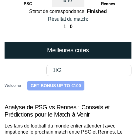
14:10
PSG
Rennes
Statut de correspondance:
Finished
Résultat du match:
1
:
0
Meilleures cotes
1X2
Welcome
GET BONUS UP TO €100
Analyse de PSG vs Rennes : Conseils et
Prédictions pour le Match à Venir
Les fans de football du monde entier attendent avec
impatience le prochain match entre PSG et Rennes. Le