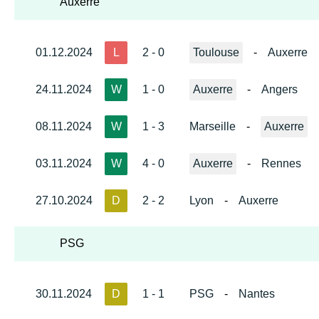
Auxerre
01.12.2024
L
2 - 0
Toulouse
-
Auxerre
24.11.2024
W
1 - 0
Auxerre
-
Angers
08.11.2024
W
1 - 3
Marseille
-
Auxerre
03.11.2024
W
4 - 0
Auxerre
-
Rennes
27.10.2024
D
2 - 2
Lyon
-
Auxerre
PSG
30.11.2024
D
1 - 1
PSG
-
Nantes