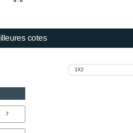
0
:
0
lleures cotes
1X2
7