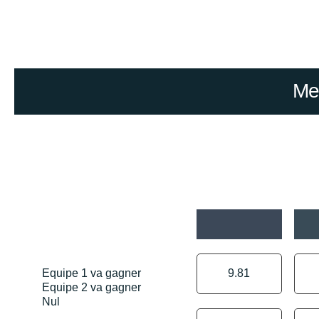
Mei
Equipe 1 va gagner
9.81
Equipe 2 va gagner
Nul