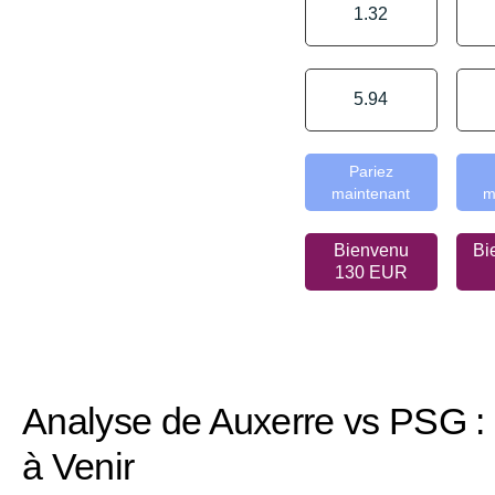
1.32
5.94
Pariez
maintenant
m
Bienvenu
Bi
130 EUR
Analyse de Auxerre vs PSG : 
à Venir