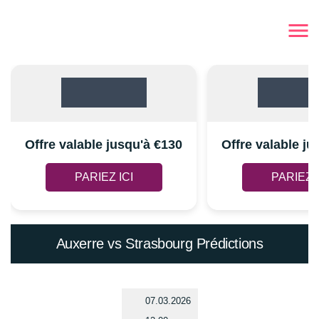
Offre valable jusqu'à €130
Offre valable ju
PARIEZ ICI
PARIEZ I
Auxerre vs Strasbourg Prédictions
07.03.2026