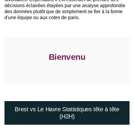
décisions éclairées étayées par une analyse approfondie
des données plutôt que de simplement se fier à la forme
d'une équipe ou aux cotes de paris.
Bienvenu
Brest vs Le Havre Statistiques tête à tête
(H2H)