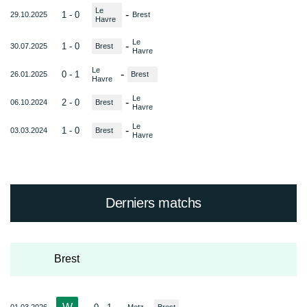
Le
-
1 - 0
29.10.2025
Brest
Havre
Le
-
1 - 0
30.07.2025
Brest
Havre
Le
-
0 - 1
26.01.2025
Brest
Havre
Le
-
2 - 0
06.10.2024
Brest
Havre
Le
-
1 - 0
03.03.2024
Brest
Havre
Derniers matchs
Brest