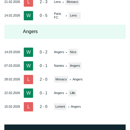
L
-
2 - 3
21.02.2026
Lens
Monaco
Paris
W
-
0 - 5
14.02.2026
Lens
FC
Angers
W
-
0 - 2
14.03.2026
Angers
Nice
W
-
0 - 1
07.03.2026
Nantes
Angers
L
-
2 - 0
28.02.2026
Monaco
Angers
W
-
0 - 1
22.02.2026
Angers
Lille
L
-
2 - 0
15.02.2026
Lorient
Angers