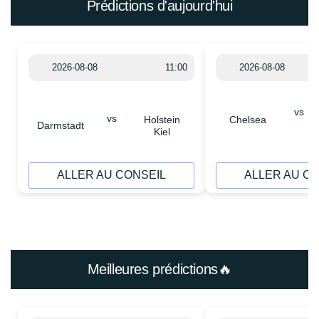
Prédictions d'aujourd'hui
2026-08-08
11:00
2026-08-08
vs
vs
Holstein
Chelsea
Darmstadt
Kiel
ALLER AU CONSEIL
ALLER AU C
Meilleures prédictions🔥