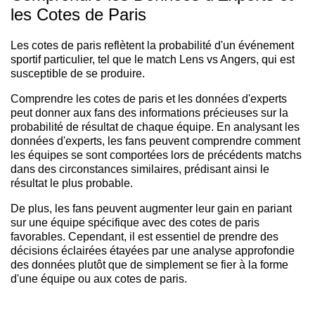
les Cotes de Paris
Les cotes de paris reflètent la probabilité d'un événement
sportif particulier, tel que le match Lens vs Angers, qui est
susceptible de se produire.
Comprendre les cotes de paris et les données d'experts
peut donner aux fans des informations précieuses sur la
probabilité de résultat de chaque équipe. En analysant les
données d'experts, les fans peuvent comprendre comment
les équipes se sont comportées lors de précédents matchs
dans des circonstances similaires, prédisant ainsi le
résultat le plus probable.
De plus, les fans peuvent augmenter leur gain en pariant
sur une équipe spécifique avec des cotes de paris
favorables. Cependant, il est essentiel de prendre des
décisions éclairées étayées par une analyse approfondie
des données plutôt que de simplement se fier à la forme
d'une équipe ou aux cotes de paris.