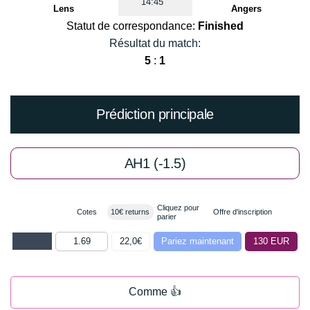
14:45
Lens
Angers
Statut de correspondance:
Finished
Résultat du match:
5
:
1
Prédiction principale
AH1 (-1.5)
Cliquez pour
Cotes
10€ returns
Offre d'inscription
parier
1.69
22,0€
Pariez maintenant
130 EUR
Comme 👍