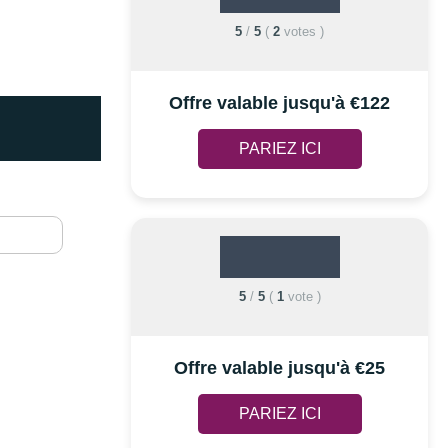
5
/
5
(
2
votes
)
Offre valable jusqu'à €122
PARIEZ ICI
5
/
5
(
1
vote
)
Offre valable jusqu'à €25
PARIEZ ICI