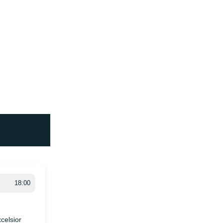
18:00
celsior