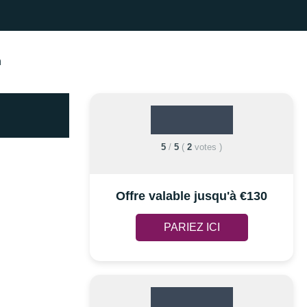
n
5
/
5
(
2
votes
)
Offre valable jusqu'à €130
PARIEZ ICI