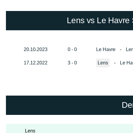
Lens vs Le Havre S
20.10.2023
0 - 0
Le Havre
-
Le
17.12.2022
3 - 0
Lens
-
Le Ha
De
Lens