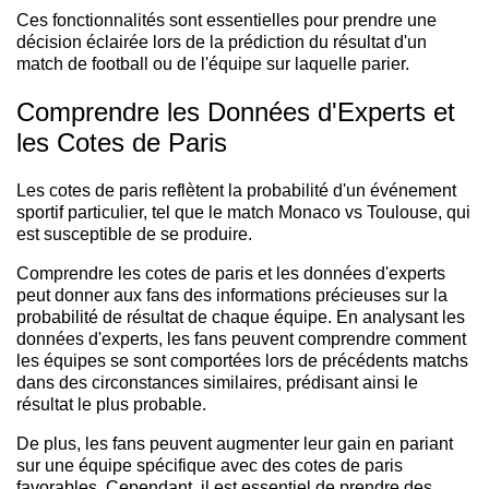
Ces fonctionnalités sont essentielles pour prendre une
décision éclairée lors de la prédiction du résultat d'un
match de football ou de l'équipe sur laquelle parier.
Comprendre les Données d'Experts et
les Cotes de Paris
Les cotes de paris reflètent la probabilité d'un événement
sportif particulier, tel que le match Monaco vs Toulouse, qui
est susceptible de se produire.
Comprendre les cotes de paris et les données d'experts
peut donner aux fans des informations précieuses sur la
probabilité de résultat de chaque équipe. En analysant les
données d'experts, les fans peuvent comprendre comment
les équipes se sont comportées lors de précédents matchs
dans des circonstances similaires, prédisant ainsi le
résultat le plus probable.
De plus, les fans peuvent augmenter leur gain en pariant
sur une équipe spécifique avec des cotes de paris
favorables. Cependant, il est essentiel de prendre des