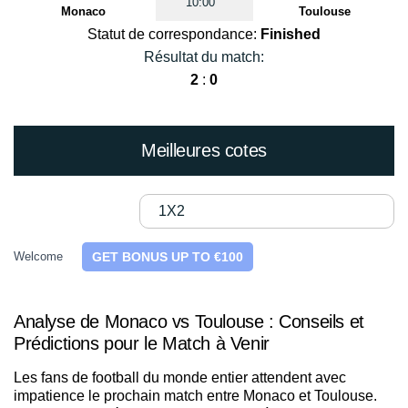
10:00
Monaco
Toulouse
Statut de correspondance:
Finished
Résultat du match:
2
:
0
Meilleures cotes
1X2
Welcome
GET BONUS UP TO €100
Analyse de Monaco vs Toulouse : Conseils et
Prédictions pour le Match à Venir
Les fans de football du monde entier attendent avec
impatience le prochain match entre Monaco et Toulouse.