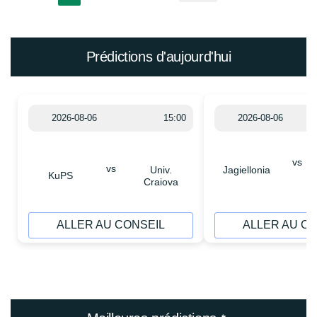
Prédictions d'aujourd'hui
2026-08-06
15:00
2026-08-06
vs
vs
Univ.
Jagiellonia
KuPS
Craiova
ALLER AU CONSEIL
ALLER AU C