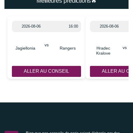
Meilleures prédictions🔥
2026-08-06
16:00
2026-08-06
vs
vs
Jagiellonia
Rangers
Hradec
Kralove
ALLER AU CONSEIL
ALLER AU C