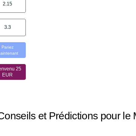
2.15
3.3
Pariez
aintenant
envenu 25
EUR
onseils et Prédictions pour le