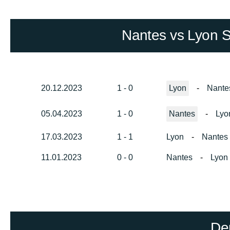
Nantes vs Lyon St
20.12.2023
1 - 0
Lyon
-
Nante
05.04.2023
1 - 0
Nantes
-
Lyo
17.03.2023
1 - 1
Lyon
-
Nantes
11.01.2023
0 - 0
Nantes
-
Lyon
De