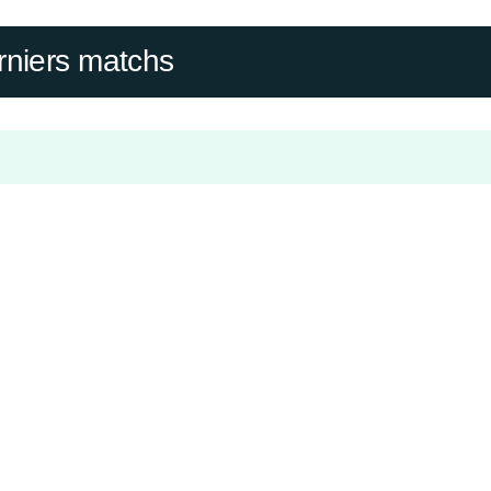
rniers matchs