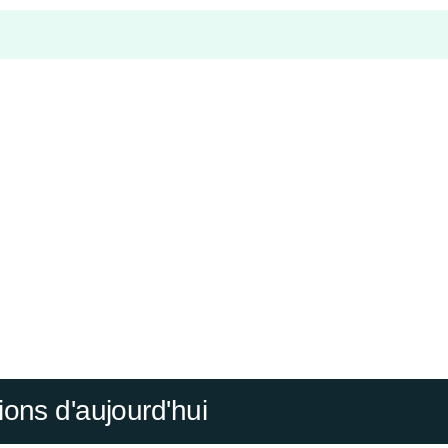
ions d'aujourd'hui