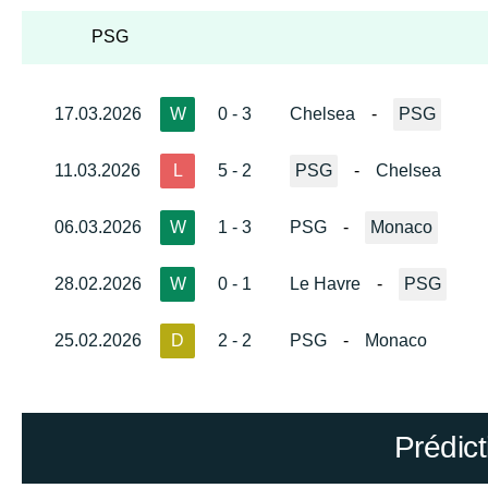
PSG
17.03.2026
W
0 - 3
Chelsea
-
PSG
11.03.2026
L
5 - 2
PSG
-
Chelsea
06.03.2026
W
1 - 3
PSG
-
Monaco
28.02.2026
W
0 - 1
Le Havre
-
PSG
25.02.2026
D
2 - 2
PSG
-
Monaco
Prédict