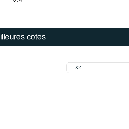
0
:
4
lleures cotes
1X2