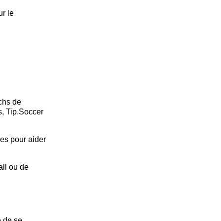
r le
tchs de
s, Tip.Soccer
les pour aider
all ou de
e de se