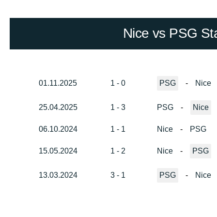
Nice vs PSG Stat
01.11.2025
1 - 0
PSG
-
Nice
25.04.2025
1 - 3
PSG
-
Nice
06.10.2024
1 - 1
Nice
-
PSG
15.05.2024
1 - 2
Nice
-
PSG
13.03.2024
3 - 1
PSG
-
Nice