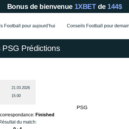
Bonus de bienvenue
1XBET
de
144$
s Football pour aujourd’hui
Conseils Football pour demai
s PSG Prédictions
21.03.2026
15:00
PSG
e correspondance:
Finished
Résultat du match: