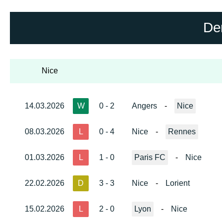
De
Nice
14.03.2026
W
0 - 2
Angers
-
Nice
08.03.2026
L
0 - 4
Nice
-
Rennes
01.03.2026
L
1 - 0
Paris FC
-
Nice
22.02.2026
D
3 - 3
Nice
-
Lorient
15.02.2026
L
2 - 0
Lyon
-
Nice