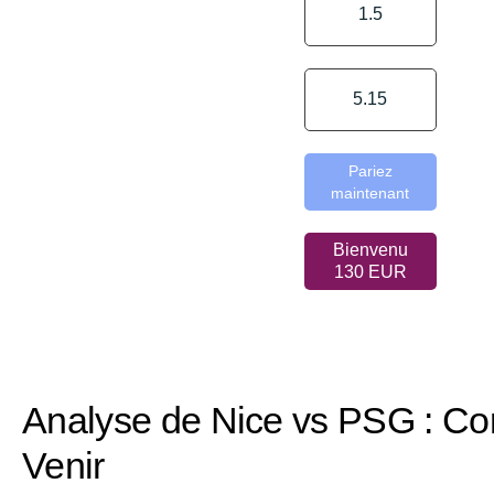
1.5
5.15
Pariez
maintenant
Bienvenu
130 EUR
Analyse de Nice vs PSG : Cons
Venir