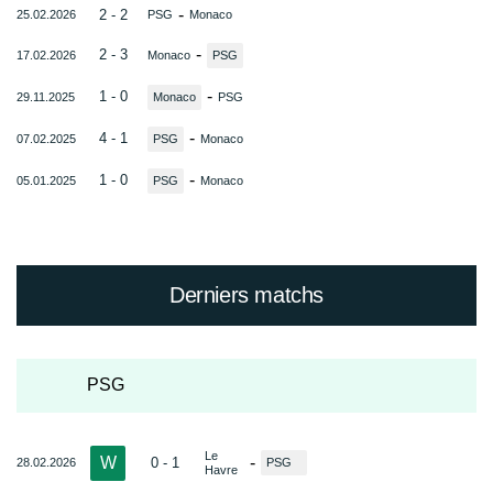
-
2 - 2
25.02.2026
PSG
Monaco
-
2 - 3
17.02.2026
Monaco
PSG
-
1 - 0
29.11.2025
Monaco
PSG
-
4 - 1
07.02.2025
PSG
Monaco
-
1 - 0
05.01.2025
PSG
Monaco
Derniers matchs
PSG
Le
W
-
0 - 1
28.02.2026
PSG
Havre