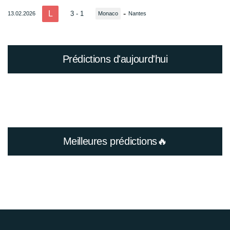
L
-
3 - 1
13.02.2026
Monaco
Nantes
Prédictions d'aujourd'hui
Meilleures prédictions🔥