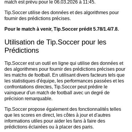
match est prévu pour le 06.03.2026 à 11:45.
Tip.Soccer utilise des données et des algorithmes pour
fournir des prédictions précises.
Pour le match à venir, Tip.Soccer prédit 5.78/1.4/7.8.
Utilisation de Tip.Soccer pour les
Prédictions
Tip.Soccer est un outil en ligne qui utilise des données et
des algorithmes pour fournir des prédictions précises pour
les matchs de football. En utilisant divers facteurs tels que
les statistiques d'équipe, les performances passées et les
confrontations directes, Tip.Soccer peut prédire le
vainqueur d'un match de football avec un degré de
précision remarquable.
Tip.Soccer propose également des fonctionnalités telles
que les scores en direct, les côtes à jour et d'autres
informations utiles pour aider les fans à faire des
prédictions éclairées ou à placer des paris.