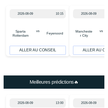
2026-08-09
10:15
2026-08-09
vs
vs
Sparta
Mancheste
Feyenoord
Rotterdam
r City
ALLER AU CONSEIL
ALLER AU C
Meilleures prédictions🔥
2026-08-09
13:00
2026-08-09