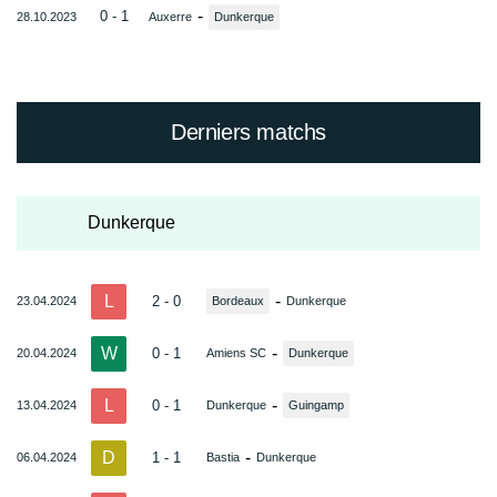
-
0 - 1
28.10.2023
Auxerre
Dunkerque
Derniers matchs
Dunkerque
L
-
2 - 0
23.04.2024
Bordeaux
Dunkerque
W
-
0 - 1
20.04.2024
Amiens SC
Dunkerque
L
-
0 - 1
13.04.2024
Dunkerque
Guingamp
D
-
1 - 1
06.04.2024
Bastia
Dunkerque