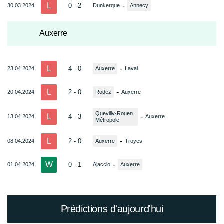
L
-
0 - 2
30.03.2024
Dunkerque
Annecy
Auxerre
L
-
4 - 0
23.04.2024
Auxerre
Laval
L
-
2 - 0
20.04.2024
Rodez
Auxerre
Quevilly-Rouen
L
-
4 - 3
13.04.2024
Auxerre
Métropole
L
-
2 - 0
08.04.2024
Auxerre
Troyes
W
-
0 - 1
01.04.2024
Ajaccio
Auxerre
Prédictions d'aujourd'hui