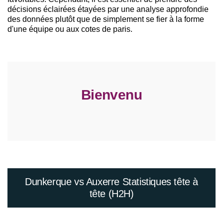
décisions éclairées étayées par une analyse approfondie
des données plutôt que de simplement se fier à la forme
d'une équipe ou aux cotes de paris.
Bienvenu
Dunkerque vs Auxerre Statistiques tête à
tête (H2H)