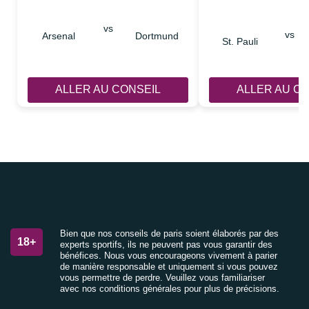
vs
vs
Arsenal
Dortmund
St. Pauli
ALLER AU CONSEIL
ALLER AU C
Bien que nos conseils de paris soient élaborés par des
18+
experts sportifs, ils ne peuvent pas vous garantir des
bénéfices. Nous vous encourageons vivement à parier
de manière responsable et uniquement si vous pouvez
vous permettre de perdre. Veuillez vous familiariser
avec nos conditions générales pour plus de précisions.