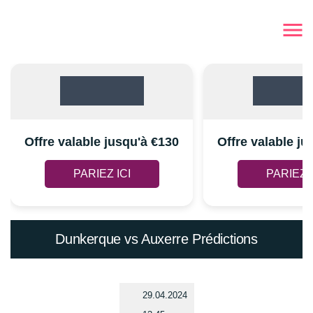
Offre valable jusqu'à €130
Offre valable ju
PARIEZ ICI
PARIEZ I
Dunkerque vs Auxerre Prédictions
29.04.2024