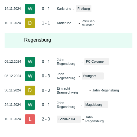
W
-
0 - 1
14.11.2024
Karlsruhe
Freiburg
Preußen
D
-
1 - 1
10.11.2024
Karlsruhe
Münster
Regensburg
Jahn
W
-
0 - 1
08.12.2024
FC Cologne
Regensburg
Jahn
W
-
0 - 3
03.12.2024
Stuttgart
Regensburg
Eintracht
D
-
0 - 0
30.11.2024
Jahn Regensburg
Braunschweig
Jahn
W
-
0 - 1
24.11.2024
Magdeburg
Regensburg
Jahn
L
-
2 - 0
10.11.2024
Schalke 04
Regensburg