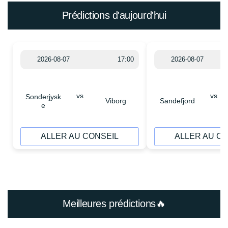
Prédictions d'aujourd'hui
2026-08-07
17:00
2026-08-07
vs
vs
Sonderjysk
Viborg
Sandefjord
e
ALLER AU CONSEIL
ALLER AU C
Meilleures prédictions🔥