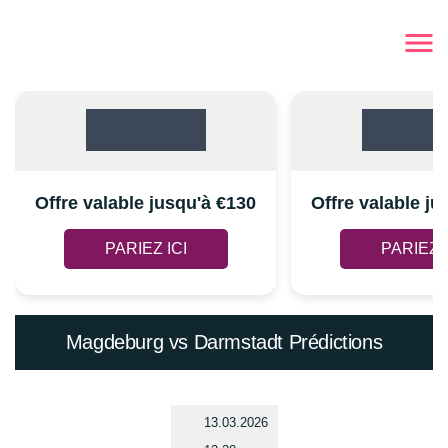
Offre valable jusqu'à €130
Offre valable ju
PARIEZ ICI
PARIEZ I
Magdeburg vs Darmstadt Prédictions
13.03.2026