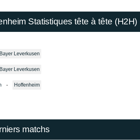
nheim Statistiques tête à tête (H2H)
Bayer Leverkusen
Bayer Leverkusen
n
-
Hoffenheim
rniers matchs