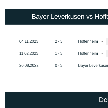
Bayer Leverkusen vs Hoffe
04.11.2023
2 - 3
Hoffenheim
-
11.02.2023
1 - 3
Hoffenheim
-
20.08.2022
0 - 3
Bayer Leverkuse
De