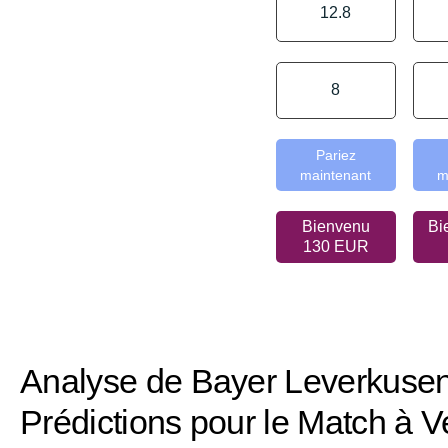
12.8
8
Pariez
maintenant
m
Bienvenu
Bi
130 EUR
Analyse de Bayer Leverkusen 
Prédictions pour le Match à V