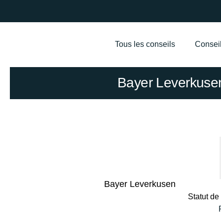
Tous les conseils
Conseil
Bayer Leverkusen
Bayer Leverkusen
Statut d