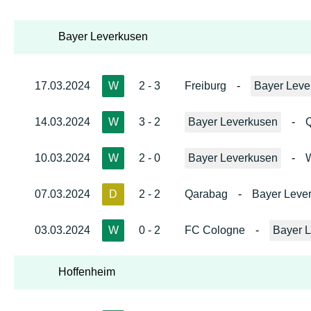
Bayer Leverkusen
17.03.2024
W
2 - 3
Freiburg
-
Bayer Leve
14.03.2024
W
3 - 2
Bayer Leverkusen
-
10.03.2024
W
2 - 0
Bayer Leverkusen
-
W
07.03.2024
D
2 - 2
Qarabag
-
Bayer Leve
03.03.2024
W
0 - 2
FC Cologne
-
Bayer 
Hoffenheim