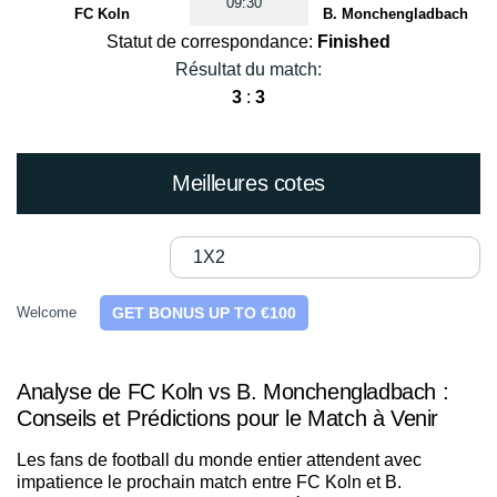
09:30
FC Koln
B. Monchengladbach
Statut de correspondance:
Finished
Résultat du match:
3
:
3
Meilleures cotes
1X2
Welcome
GET BONUS UP TO €100
Analyse de FC Koln vs B. Monchengladbach :
Conseils et Prédictions pour le Match à Venir
Les fans de football du monde entier attendent avec
impatience le prochain match entre FC Koln et B.