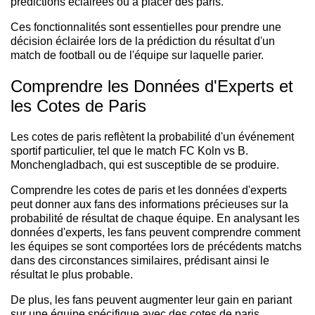
prédictions éclairées ou à placer des paris.
Ces fonctionnalités sont essentielles pour prendre une
décision éclairée lors de la prédiction du résultat d'un
match de football ou de l'équipe sur laquelle parier.
Comprendre les Données d'Experts et
les Cotes de Paris
Les cotes de paris reflètent la probabilité d'un événement
sportif particulier, tel que le match FC Koln vs B.
Monchengladbach, qui est susceptible de se produire.
Comprendre les cotes de paris et les données d'experts
peut donner aux fans des informations précieuses sur la
probabilité de résultat de chaque équipe. En analysant les
données d'experts, les fans peuvent comprendre comment
les équipes se sont comportées lors de précédents matchs
dans des circonstances similaires, prédisant ainsi le
résultat le plus probable.
De plus, les fans peuvent augmenter leur gain en pariant
sur une équipe spécifique avec des cotes de paris