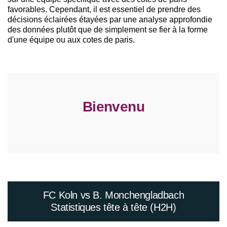
favorables. Cependant, il est essentiel de prendre des
décisions éclairées étayées par une analyse approfondie
des données plutôt que de simplement se fier à la forme
d'une équipe ou aux cotes de paris.
Bienvenu
FC Koln vs B. Monchengladbach
Statistiques tête à tête (H2H)