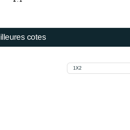
2
:
1
lleures cotes
1X2