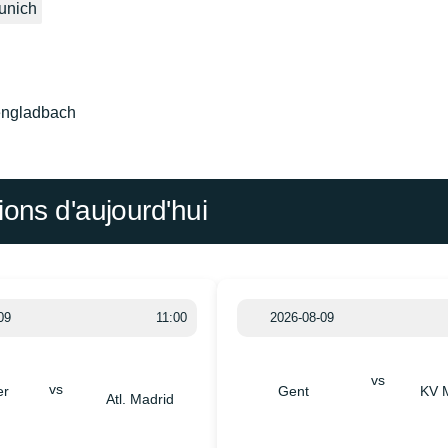
unich
engladbach
ions d'aujourd'hui
09
11:00
2026-08-09
vs
vs
er
Gent
KV 
Atl. Madrid