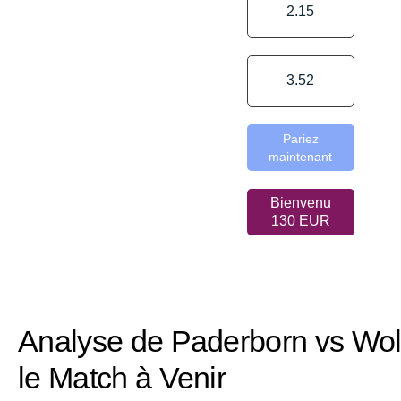
2.15
3.52
Pariez
maintenant
Bienvenu
130 EUR
Analyse de Paderborn vs Wolf
le Match à Venir