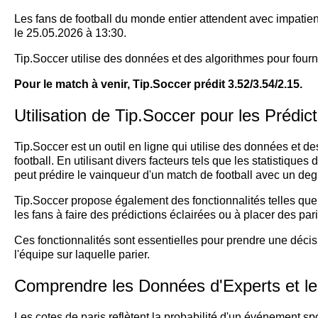
Les fans de football du monde entier attendent avec impatie
le 25.05.2026 à 13:30.
Tip.Soccer utilise des données et des algorithmes pour fourni
Pour le match à venir, Tip.Soccer prédit 3.52/3.54/2.15.
Utilisation de Tip.Soccer pour les Prédic
Tip.Soccer est un outil en ligne qui utilise des données et d
football. En utilisant divers facteurs tels que les statistique
peut prédire le vainqueur d'un match de football avec un de
Tip.Soccer propose également des fonctionnalités telles que le
les fans à faire des prédictions éclairées ou à placer des pari
Ces fonctionnalités sont essentielles pour prendre une décisi
l'équipe sur laquelle parier.
Comprendre les Données d'Experts et le
Les cotes de paris reflètent la probabilité d'un événement spo