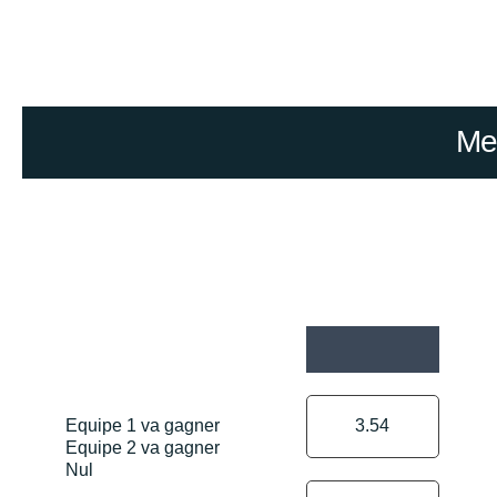
Mei
Equipe 1 va gagner
3.54
Equipe 2 va gagner
Nul