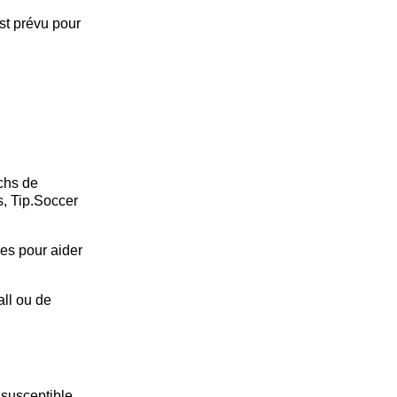
st prévu pour
tchs de
s, Tip.Soccer
les pour aider
all ou de
 susceptible