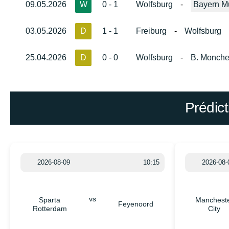
09.05.2026
W
0 - 1
Wolfsburg
-
Bayern M
03.05.2026
D
1 - 1
Freiburg
-
Wolfsburg
25.04.2026
D
0 - 0
Wolfsburg
-
B. Monch
Prédict
2026-08-09
10:15
2026-08-
vs
Sparta
Manchest
Feyenoord
Rotterdam
City