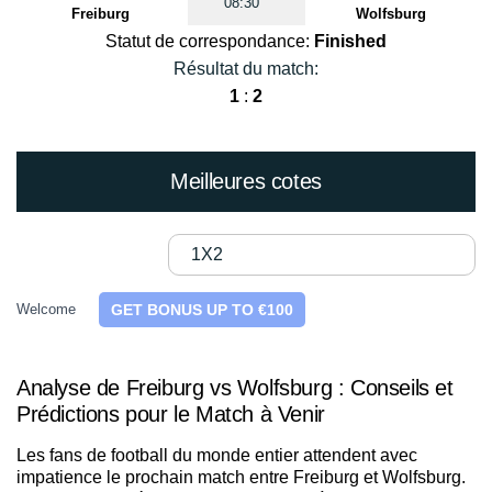
08:30
Freiburg
Wolfsburg
Statut de correspondance:
Finished
Résultat du match:
1
:
2
Meilleures cotes
1X2
Welcome
GET BONUS UP TO €100
Analyse de Freiburg vs Wolfsburg : Conseils et
Prédictions pour le Match à Venir
Les fans de football du monde entier attendent avec
impatience le prochain match entre Freiburg et Wolfsburg.