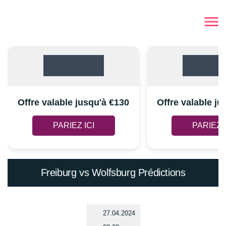
Offre valable jusqu'à €130
Offre valable ju
PARIEZ ICI
PARIEZ I
Freiburg vs Wolfsburg Prédictions
27.04.2024