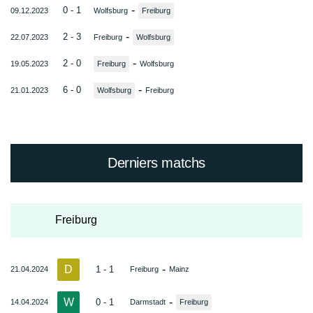
-
0 - 1
09.12.2023
Wolfsburg
Freiburg
-
2 - 3
22.07.2023
Freiburg
Wolfsburg
-
2 - 0
19.05.2023
Freiburg
Wolfsburg
-
6 - 0
21.01.2023
Wolfsburg
Freiburg
Derniers matchs
Freiburg
D
-
1 - 1
21.04.2024
Freiburg
Mainz
W
-
0 - 1
14.04.2024
Darmstadt
Freiburg