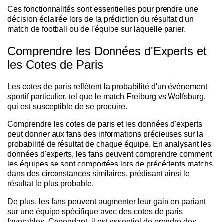
Ces fonctionnalités sont essentielles pour prendre une
décision éclairée lors de la prédiction du résultat d'un
match de football ou de l'équipe sur laquelle parier.
Comprendre les Données d'Experts et
les Cotes de Paris
Les cotes de paris reflètent la probabilité d'un événement
sportif particulier, tel que le match Freiburg vs Wolfsburg,
qui est susceptible de se produire.
Comprendre les cotes de paris et les données d'experts
peut donner aux fans des informations précieuses sur la
probabilité de résultat de chaque équipe. En analysant les
données d'experts, les fans peuvent comprendre comment
les équipes se sont comportées lors de précédents matchs
dans des circonstances similaires, prédisant ainsi le
résultat le plus probable.
De plus, les fans peuvent augmenter leur gain en pariant
sur une équipe spécifique avec des cotes de paris
favorables. Cependant, il est essentiel de prendre des