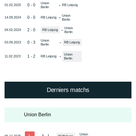
Union
-
0 - 0
01.02.2025
RB Leipzig
Berlin
Union
-
0 - 0
14.09.2024
RB Leipzig
Berlin
Union
-
2 - 0
04.02.2024
RB Leipzig
Berlin
Union
-
0 - 3
03.09.2023
RB Leipzig
Berlin
Union
-
1 - 2
11.02.2023
RB Leipzig
Berlin
Derniers matchs
Union Berlin
Union