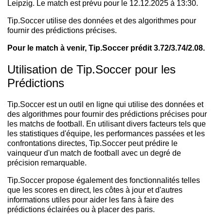
Leipzig. Le match est prévu pour le 12.12.2025 à 13:30.
Tip.Soccer utilise des données et des algorithmes pour
fournir des prédictions précises.
Pour le match à venir, Tip.Soccer prédit 3.72/3.74/2.08.
Utilisation de Tip.Soccer pour les
Prédictions
Tip.Soccer est un outil en ligne qui utilise des données et
des algorithmes pour fournir des prédictions précises pour
les matchs de football. En utilisant divers facteurs tels que
les statistiques d'équipe, les performances passées et les
confrontations directes, Tip.Soccer peut prédire le
vainqueur d'un match de football avec un degré de
précision remarquable.
Tip.Soccer propose également des fonctionnalités telles
que les scores en direct, les côtes à jour et d'autres
informations utiles pour aider les fans à faire des
prédictions éclairées ou à placer des paris.