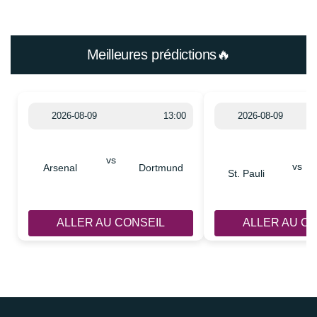
Meilleures prédictions🔥
2026-08-09
13:00
2026-08-09
vs
vs
Arsenal
Dortmund
St. Pauli
ALLER AU CONSEIL
ALLER AU C