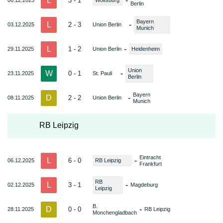
L
-
3 - 1
06.12.2025
Wolfsburg
Berlin
Bayern
L
-
2 - 3
03.12.2025
Union Berlin
Munich
L
-
1 - 2
29.11.2025
Union Berlin
Heidenheim
Union
W
-
0 - 1
23.11.2025
St. Pauli
Berlin
Bayern
D
-
2 - 2
08.11.2025
Union Berlin
Munich
RB Leipzig
Eintracht
L
-
6 - 0
06.12.2025
RB Leipzig
Frankfurt
RB
L
-
3 - 1
02.12.2025
Magdeburg
Leipzig
B.
D
-
0 - 0
28.11.2025
RB Leipzig
Monchengladbach