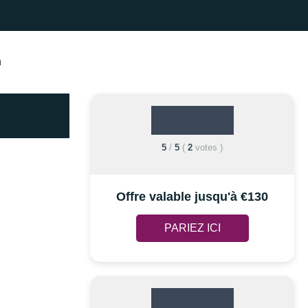
n
5
/
5
(
2
votes
)
Offre valable jusqu'à €130
PARIEZ ICI