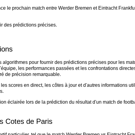
nce le prochain match entre Werder Bremen et Eintracht Frankfu
r des prédictions précises.
tions
es algorithmes pour fournir des prédictions précises pour les ma
s d'équipe, les performances passées et les confrontations directe
gré de précision remarquable.
s scores en direct, les côtes à jour et d'autres informations uti
s.
on éclairée lors de la prédiction du résultat d'un match de footb
s Cotes de Paris
rtif particulier, tel que le match Werder Bremen vs Eintracht Fran