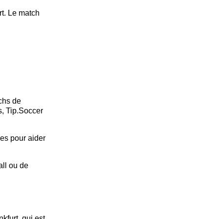
rt. Le match
tchs de
s, Tip.Soccer
les pour aider
all ou de
kfurt, qui est