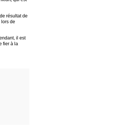
de résultat de
 lors de
ndant, il est
fier à la