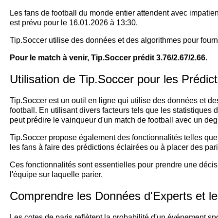
Les fans de football du monde entier attendent avec impatie
est prévu pour le 16.01.2026 à 13:30.
Tip.Soccer utilise des données et des algorithmes pour fourni
Pour le match à venir, Tip.Soccer prédit 3.76/2.67/2.66.
Utilisation de Tip.Soccer pour les Prédic
Tip.Soccer est un outil en ligne qui utilise des données et d
football. En utilisant divers facteurs tels que les statistique
peut prédire le vainqueur d'un match de football avec un de
Tip.Soccer propose également des fonctionnalités telles que le
les fans à faire des prédictions éclairées ou à placer des pari
Ces fonctionnalités sont essentielles pour prendre une décisi
l'équipe sur laquelle parier.
Comprendre les Données d'Experts et le
Les cotes de paris reflètent la probabilité d'un événement spo