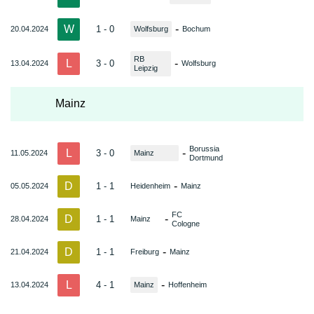
W
-
1 - 0
20.04.2024
Wolfsburg
Bochum
RB
L
-
3 - 0
13.04.2024
Wolfsburg
Leipzig
Mainz
Borussia
L
-
3 - 0
11.05.2024
Mainz
Dortmund
D
-
1 - 1
05.05.2024
Heidenheim
Mainz
FC
D
-
1 - 1
28.04.2024
Mainz
Cologne
D
-
1 - 1
21.04.2024
Freiburg
Mainz
L
-
4 - 1
13.04.2024
Mainz
Hoffenheim