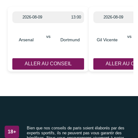
2026-08-09
13:00
2026-08-09
vs
vs
Arsenal
Dortmund
Gil Vicente
ALLER AU CONSEIL
ALLER AU C
Bien que nos conseils de paris soient élaborés par des
18+
experts sportifs, ils ne peuvent pas vous garantir des
bénéfices. Nous vous encourageons vivement à parier