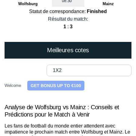
08:30
Wolfsburg
Mainz
Statut de correspondance:
Finished
Résultat du match:
1
:
3
Meilleures cotes
1X2
Welcome
GET BONUS UP TO €100
Analyse de Wolfsburg vs Mainz : Conseils et
Prédictions pour le Match à Venir
Les fans de football du monde entier attendent avec
impatience le prochain match entre Wolfsburg et Mainz. Le