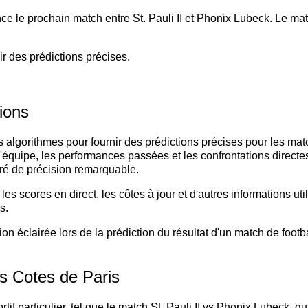
ce le prochain match entre St. Pauli II et Phonix Lubeck. Le ma
r des prédictions précises.
tions
es algorithmes pour fournir des prédictions précises pour les ma
s d'équipe, les performances passées et les confrontations directe
gré de précision remarquable.
s scores en direct, les côtes à jour et d'autres informations uti
s.
on éclairée lors de la prédiction du résultat d'un match de footb
s Cotes de Paris
tif particulier, tel que le match St. Pauli II vs Phonix Lubeck, qu