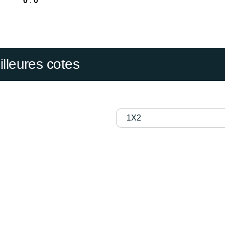
0
:
0
lleures cotes
1X2