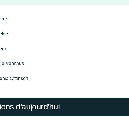
beck
else
eck
lle-Venhaus
onia Ottensen
ions d'aujourd'hui