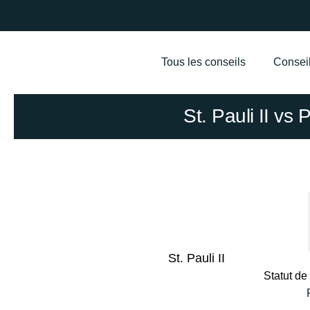
Tous les conseils
Conseil
St. Pauli II vs
St. Pauli II
Statut d