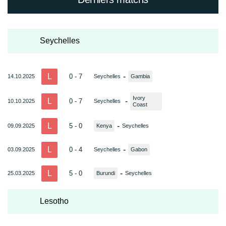
Seychelles
L
-
0 - 7
14.10.2025
Seychelles
Gambia
Ivory
L
-
0 - 7
10.10.2025
Seychelles
Coast
L
-
5 - 0
09.09.2025
Kenya
Seychelles
L
-
0 - 4
03.09.2025
Seychelles
Gabon
L
-
5 - 0
25.03.2025
Burundi
Seychelles
Lesotho