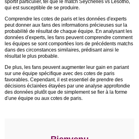
sportif particulier, tel que le match Seychelles vs Lesotho,
qui est susceptible de se produire.
Comprendre les cotes de paris et les données d'experts
peut donner aux fans des informations précieuses sur la
probabilité de résultat de chaque équipe. En analysant les
données d'experts, les fans peuvent comprendre comment
les équipes se sont comportées lors de précédents matchs
dans des circonstances similaires, prédisant ainsi le
résultat le plus probable.
De plus, les fans peuvent augmenter leur gain en pariant
sur une équipe spécifique avec des cotes de paris
favorables. Cependant, il est essentiel de prendre des
décisions éclairées étayées par une analyse approfondie
des données plutôt que de simplement se fier à la forme
d'une équipe ou aux cotes de paris.