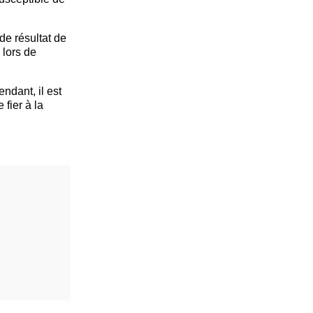
de résultat de
 lors de
ndant, il est
fier à la