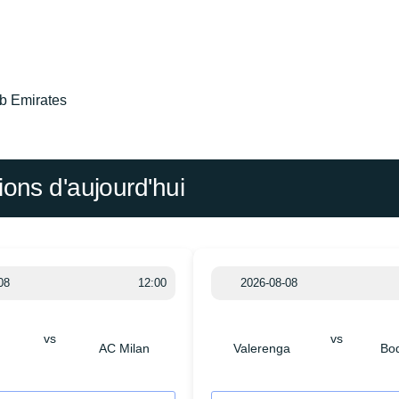
b Emirates
ions d'aujourd'hui
08
12:00
2026-08-08
vs
vs
AC Milan
Valerenga
Bo