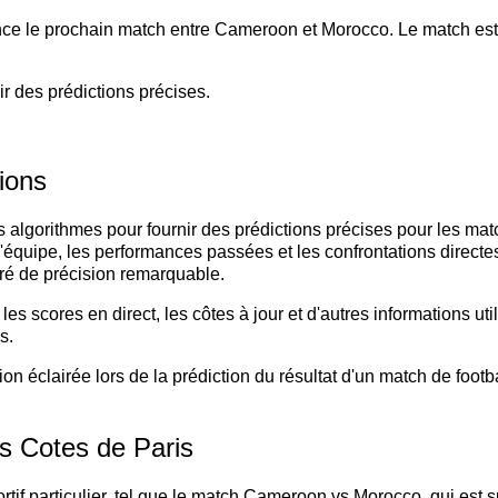
ence le prochain match entre Cameroon et Morocco. Le match est
r des prédictions précises.
tions
es algorithmes pour fournir des prédictions précises pour les ma
s d'équipe, les performances passées et les confrontations directe
gré de précision remarquable.
s scores en direct, les côtes à jour et d'autres informations uti
s.
on éclairée lors de la prédiction du résultat d'un match de footb
s Cotes de Paris
ortif particulier, tel que le match Cameroon vs Morocco, qui est 