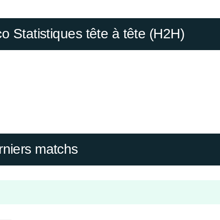
Statistiques tête à tête (H2H)
rniers matchs