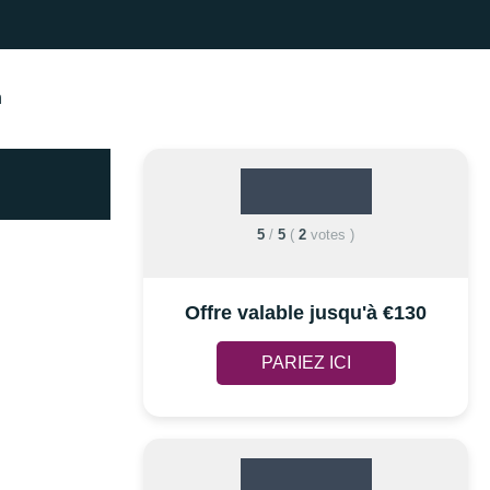
n
5
/
5
(
2
votes
)
Offre valable jusqu'à €130
PARIEZ ICI