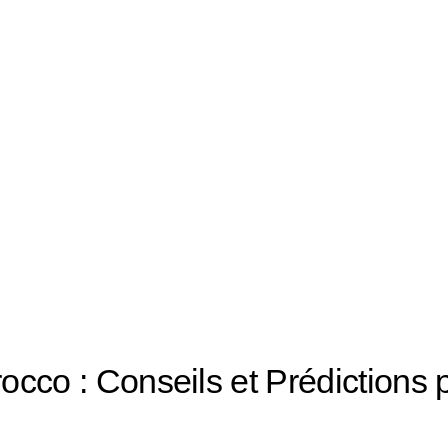
co : Conseils et Prédictions p