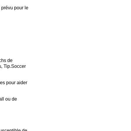
 prévu pour le
tchs de
s, Tip.Soccer
les pour aider
all ou de
susceptible de