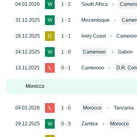
04.01.2026
W
1 - 2
South Africa
-
Camer
31.12.2025
W
1 - 2
Mozambique
-
Camer
28.12.2025
D
1 - 1
Ivory Coast
-
Cameroo
24.12.2025
W
1 - 0
Cameroon
-
Gabon
13.11.2025
L
0 - 1
Cameroon
-
D.R. Co
Morocco
04.01.2026
L
1 - 0
Morocco
-
Tanzania
29.12.2025
W
0 - 3
Zambia
-
Morocco