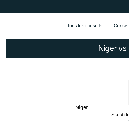
Tous les conseils
Conseil
Niger vs
Niger
Statut d