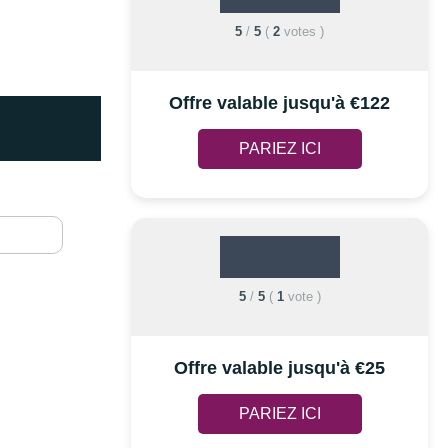
5
/
5
(
2
votes
)
Offre valable jusqu'à €122
PARIEZ ICI
5
/
5
(
1
vote
)
Offre valable jusqu'à €25
PARIEZ ICI