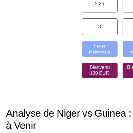
2.25
3
Pariez
maintenant
m
Bienvenu
Bi
130 EUR
Analyse de Niger vs Guinea : 
à Venir