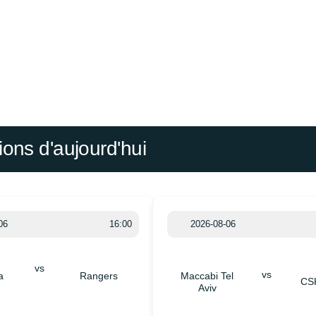
ions d'aujourd'hui
06
16:00
2026-08-06
vs
vs
a
Rangers
Maccabi Tel
CSK
Aviv