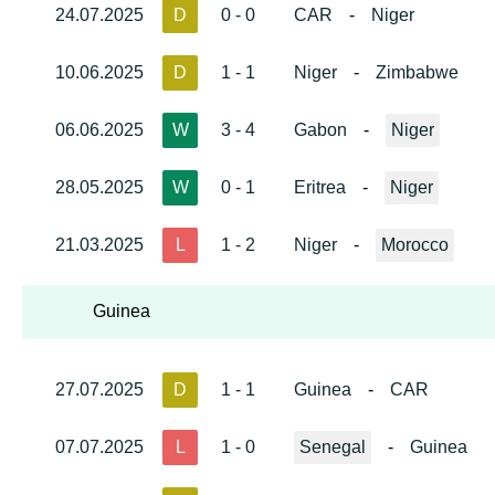
24.07.2025
D
0 - 0
CAR
-
Niger
10.06.2025
D
1 - 1
Niger
-
Zimbabwe
06.06.2025
W
3 - 4
Gabon
-
Niger
28.05.2025
W
0 - 1
Eritrea
-
Niger
21.03.2025
L
1 - 2
Niger
-
Morocco
Guinea
27.07.2025
D
1 - 1
Guinea
-
CAR
07.07.2025
L
1 - 0
Senegal
-
Guinea