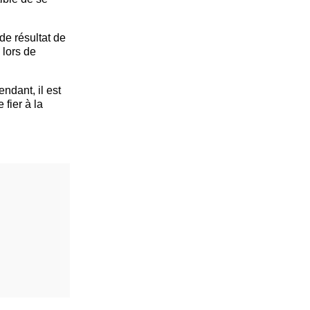
de résultat de
 lors de
ndant, il est
fier à la