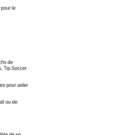
 pour le
tchs de
s, Tip.Soccer
les pour aider
all ou de
tible de se