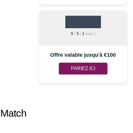
5
/
5
(
1
vote
)
Offre valable jusqu'à €100
PARIEZ ICI
e Match