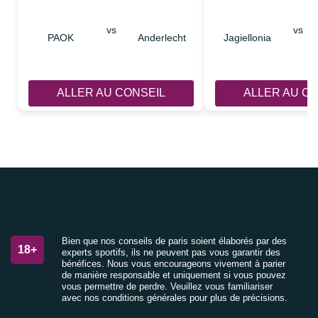
vs
vs
PAOK
Anderlecht
Jagiellonia
ALLER AU CONSEIL
ALLER AU C
Bien que nos conseils de paris soient élaborés par des
18+
experts sportifs, ils ne peuvent pas vous garantir des
bénéfices. Nous vous encourageons vivement à parier
de manière responsable et uniquement si vous pouvez
vous permettre de perdre. Veuillez vous familiariser
avec nos conditions générales pour plus de précisions.