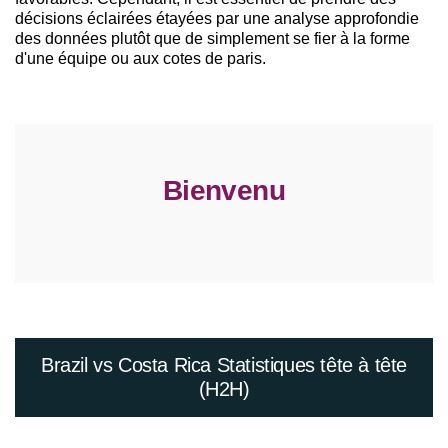
décisions éclairées étayées par une analyse approfondie
des données plutôt que de simplement se fier à la forme
d'une équipe ou aux cotes de paris.
Bienvenu
Brazil vs Costa Rica Statistiques tête à tête
(H2H)