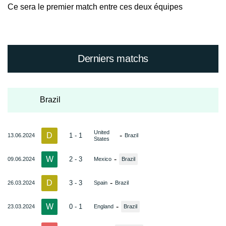
Ce sera le premier match entre ces deux équipes
Derniers matchs
Brazil
United
D
-
1 - 1
13.06.2024
Brazil
States
W
-
2 - 3
09.06.2024
Mexico
Brazil
D
-
3 - 3
26.03.2024
Spain
Brazil
W
-
0 - 1
23.03.2024
England
Brazil