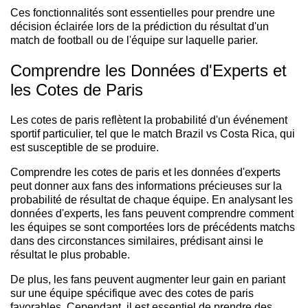
Ces fonctionnalités sont essentielles pour prendre une
décision éclairée lors de la prédiction du résultat d'un
match de football ou de l'équipe sur laquelle parier.
Comprendre les Données d'Experts et
les Cotes de Paris
Les cotes de paris reflètent la probabilité d'un événement
sportif particulier, tel que le match Brazil vs Costa Rica, qui
est susceptible de se produire.
Comprendre les cotes de paris et les données d'experts
peut donner aux fans des informations précieuses sur la
probabilité de résultat de chaque équipe. En analysant les
données d'experts, les fans peuvent comprendre comment
les équipes se sont comportées lors de précédents matchs
dans des circonstances similaires, prédisant ainsi le
résultat le plus probable.
De plus, les fans peuvent augmenter leur gain en pariant
sur une équipe spécifique avec des cotes de paris
favorables. Cependant, il est essentiel de prendre des