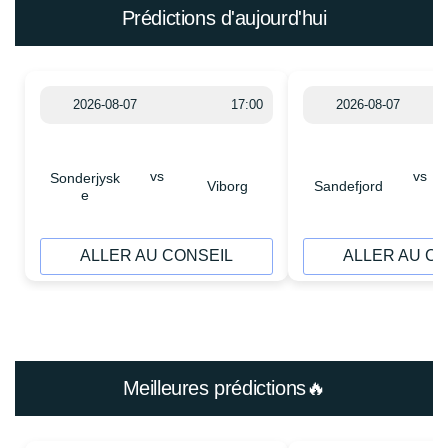
Prédictions d'aujourd'hui
2026-08-07
17:00
2026-08-07
vs
vs
Sonderjysk
Viborg
Sandefjord
e
ALLER AU CONSEIL
ALLER AU C
Meilleures prédictions🔥