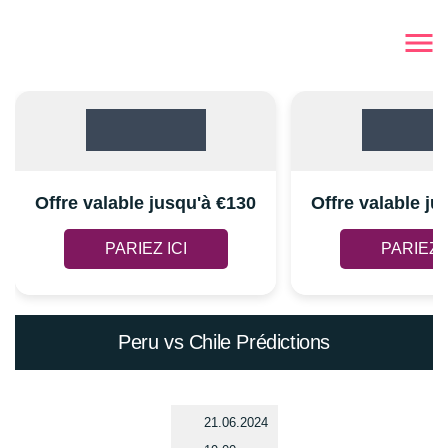
Offre valable jusqu'à €130
Offre valable ju
PARIEZ ICI
PARIEZ I
Peru vs Chile Prédictions
21.06.2024