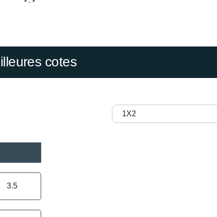
-
:
-
lleures cotes
1X2
3.5