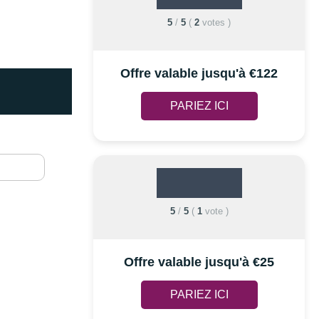
5
/
5
(
2
votes
)
Offre valable jusqu'à €122
PARIEZ ICI
5
/
5
(
1
vote
)
Offre valable jusqu'à €25
PARIEZ ICI