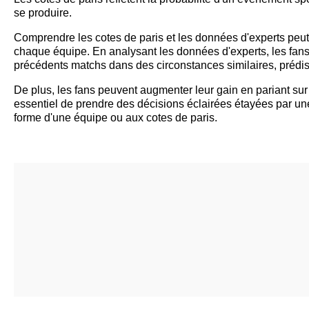
se produire.
Comprendre les cotes de paris et les données d'experts peut 
chaque équipe. En analysant les données d'experts, les fa
précédents matchs dans des circonstances similaires, prédisan
De plus, les fans peuvent augmenter leur gain en pariant sur
essentiel de prendre des décisions éclairées étayées par un
forme d'une équipe ou aux cotes de paris.