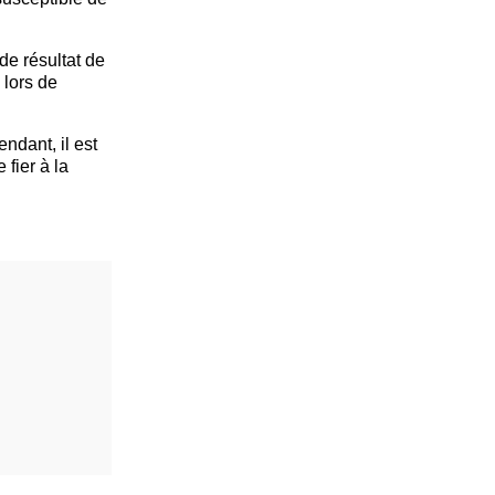
de résultat de
 lors de
ndant, il est
fier à la