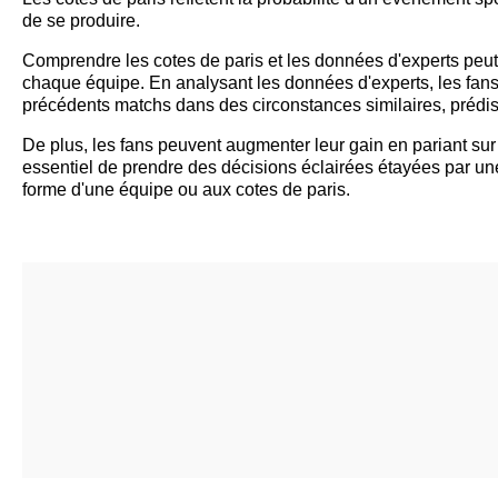
de se produire.
Comprendre les cotes de paris et les données d'experts peut 
chaque équipe. En analysant les données d'experts, les fa
précédents matchs dans des circonstances similaires, prédisan
De plus, les fans peuvent augmenter leur gain en pariant sur
essentiel de prendre des décisions éclairées étayées par un
forme d'une équipe ou aux cotes de paris.