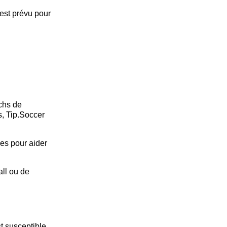
 est prévu pour
tchs de
s, Tip.Soccer
les pour aider
all ou de
st susceptible