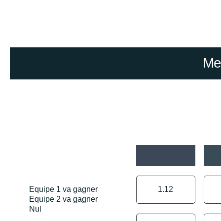
Mei
Equipe 1 va gagner
1.12
Equipe 2 va gagner
Nul