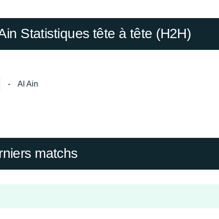
Ain Statistiques tête à tête (H2H)
-
Al Ain
rniers matchs