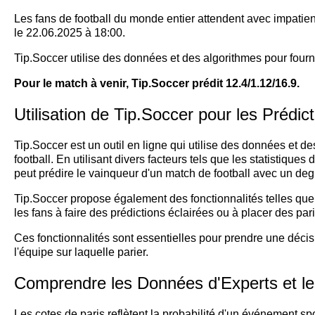
Les fans de football du monde entier attendent avec impatien
le 22.06.2025 à 18:00.
Tip.Soccer utilise des données et des algorithmes pour fourni
Pour le match à venir, Tip.Soccer prédit 12.4/1.12/16.9.
Utilisation de Tip.Soccer pour les Prédic
Tip.Soccer est un outil en ligne qui utilise des données et d
football. En utilisant divers facteurs tels que les statistique
peut prédire le vainqueur d'un match de football avec un de
Tip.Soccer propose également des fonctionnalités telles que le
les fans à faire des prédictions éclairées ou à placer des pari
Ces fonctionnalités sont essentielles pour prendre une décisi
l'équipe sur laquelle parier.
Comprendre les Données d'Experts et le
Les cotes de paris reflètent la probabilité d'un événement spor