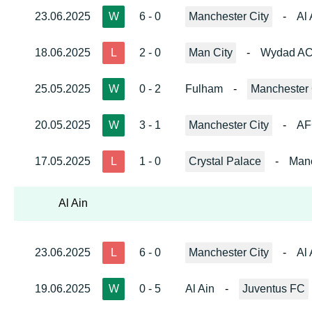
23.06.2025
W
6 - 0
Manchester City
-
Al 
18.06.2025
L
2 - 0
Man City
-
Wydad A
25.05.2025
W
0 - 2
Fulham
-
Manchester 
20.05.2025
W
3 - 1
Manchester City
-
AF
17.05.2025
L
1 - 0
Crystal Palace
-
Manc
Al Ain
23.06.2025
L
6 - 0
Manchester City
-
Al 
19.06.2025
W
0 - 5
Al Ain
-
Juventus FC