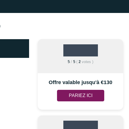
n
5
/
5
(
2
votes
)
Offre valable jusqu'à €130
PARIEZ ICI