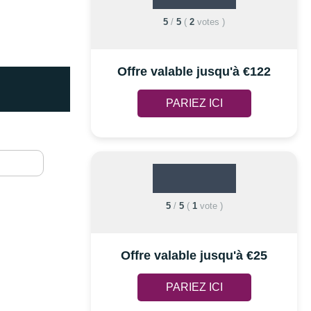
5
/
5
(
2
votes
)
Offre valable jusqu'à €122
PARIEZ ICI
5
/
5
(
1
vote
)
Offre valable jusqu'à €25
PARIEZ ICI