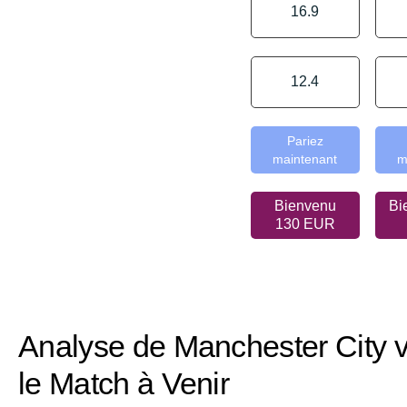
16.9
12.4
Pariez
maintenant
m
Bienvenu
Bi
130 EUR
Analyse de Manchester City vs
le Match à Venir