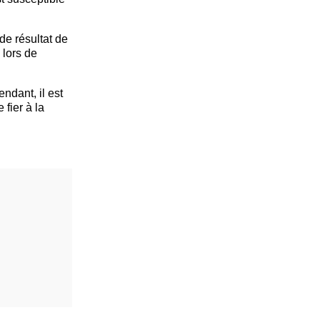
de résultat de
 lors de
ndant, il est
fier à la