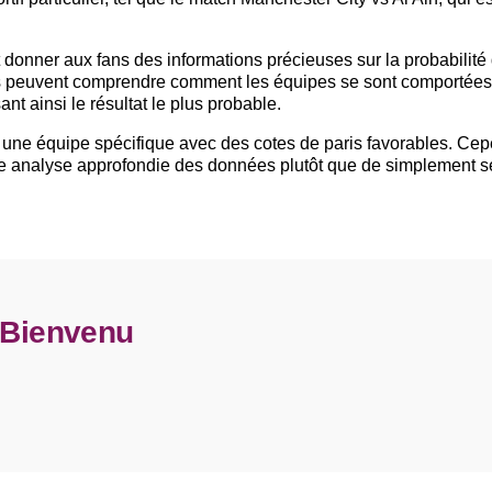
donner aux fans des informations précieuses sur la probabilité 
ns peuvent comprendre comment les équipes se sont comportées
t ainsi le résultat le plus probable.
 une équipe spécifique avec des cotes de paris favorables. Cepe
e analyse approfondie des données plutôt que de simplement se 
Bienvenu