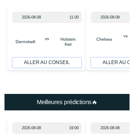
2026-08-08
11:00
2026-08-08
vs
vs
Holstein
Chelsea
Darmstadt
Kiel
ALLER AU CONSEIL
ALLER AU C
Meilleures prédictions🔥
2026-08-08
19:00
2026-08-08