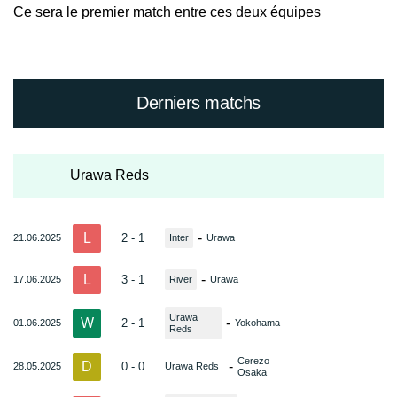
Ce sera le premier match entre ces deux équipes
Derniers matchs
Urawa Reds
L
-
2 - 1
21.06.2025
Inter
Urawa
L
-
3 - 1
17.06.2025
River
Urawa
Urawa
W
-
2 - 1
01.06.2025
Yokohama
Reds
Cerezo
D
-
0 - 0
28.05.2025
Urawa Reds
Osaka