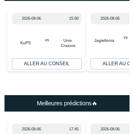
2026-08-06
15:00
2026-08-06
vs
vs
Univ.
Jagiellonia
KuPS
Craiova
ALLER AU CONSEIL
ALLER AU C
Meilleures prédictions🔥
2026-08-06
17:45
2026-08-06