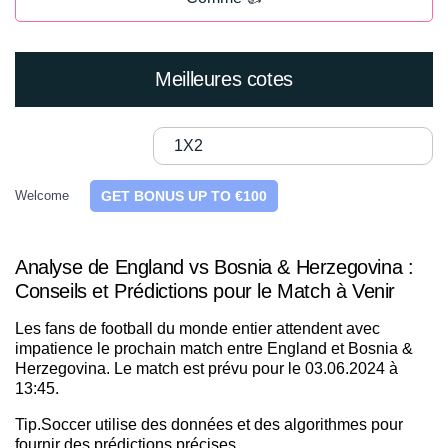
Meilleures cotes
1X2
Welcome
GET BONUS UP TO €100
Analyse de England vs Bosnia & Herzegovina :
Conseils et Prédictions pour le Match à Venir
Les fans de football du monde entier attendent avec
impatience le prochain match entre England et Bosnia &
Herzegovina. Le match est prévu pour le 03.06.2024 à
13:45.
Tip.Soccer utilise des données et des algorithmes pour
fournir des prédictions précises.