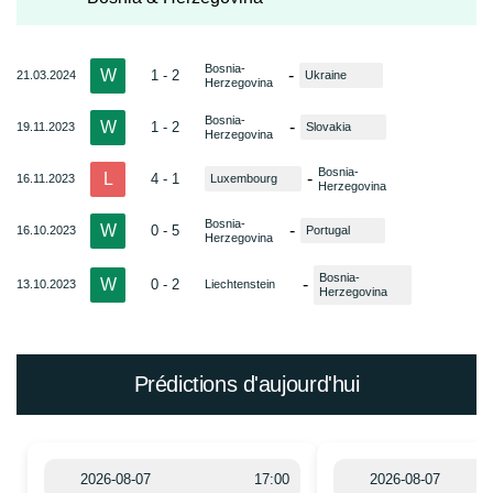
Bosnia-
W
-
1 - 2
21.03.2024
Ukraine
Herzegovina
Bosnia-
W
-
1 - 2
19.11.2023
Slovakia
Herzegovina
Bosnia-
L
-
4 - 1
16.11.2023
Luxembourg
Herzegovina
Bosnia-
W
-
0 - 5
16.10.2023
Portugal
Herzegovina
Bosnia-
W
-
0 - 2
13.10.2023
Liechtenstein
Herzegovina
Prédictions d'aujourd'hui
2026-08-07
17:00
2026-08-07