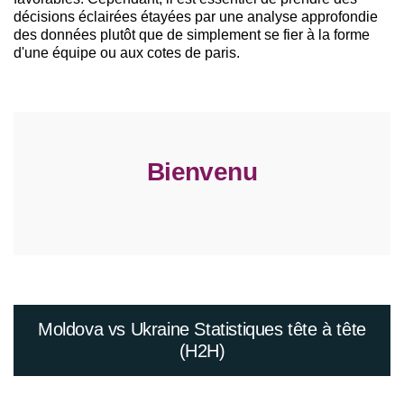
décisions éclairées étayées par une analyse approfondie
des données plutôt que de simplement se fier à la forme
d'une équipe ou aux cotes de paris.
Bienvenu
Moldova vs Ukraine Statistiques tête à tête
(H2H)