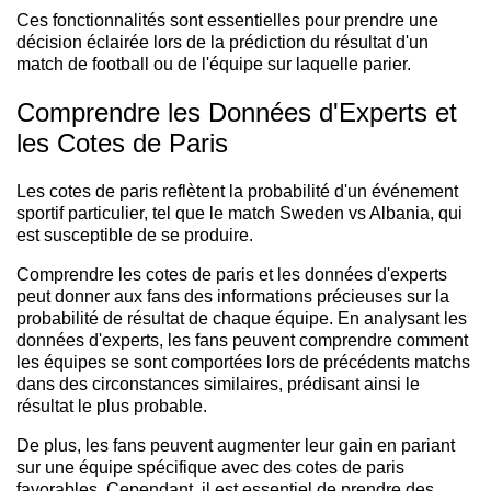
Ces fonctionnalités sont essentielles pour prendre une
décision éclairée lors de la prédiction du résultat d'un
match de football ou de l'équipe sur laquelle parier.
Comprendre les Données d'Experts et
les Cotes de Paris
Les cotes de paris reflètent la probabilité d'un événement
sportif particulier, tel que le match Sweden vs Albania, qui
est susceptible de se produire.
Comprendre les cotes de paris et les données d'experts
peut donner aux fans des informations précieuses sur la
probabilité de résultat de chaque équipe. En analysant les
données d'experts, les fans peuvent comprendre comment
les équipes se sont comportées lors de précédents matchs
dans des circonstances similaires, prédisant ainsi le
résultat le plus probable.
De plus, les fans peuvent augmenter leur gain en pariant
sur une équipe spécifique avec des cotes de paris
favorables. Cependant, il est essentiel de prendre des