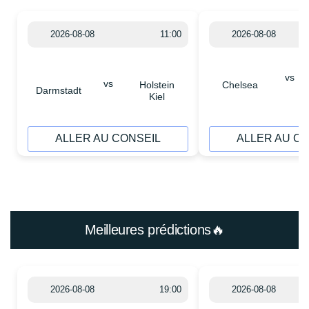
2026-08-08
11:00
2026-08-08
vs
vs
Holstein
Chelsea
Darmstadt
Kiel
ALLER AU CONSEIL
ALLER AU C
Meilleures prédictions🔥
2026-08-08
19:00
2026-08-08