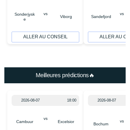
vs
vs
Sonderjysk
Viborg
Sandefjord
e
ALLER AU CONSEIL
ALLER AU C
Meilleures prédictions🔥
2026-08-07
18:00
2026-08-07
vs
vs
Cambuur
Excelsior
Bochum