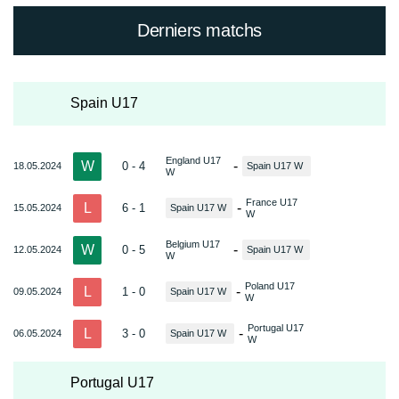
Derniers matchs
Spain U17
England U17
W
-
0 - 4
18.05.2024
Spain U17 W
W
France U17
L
-
6 - 1
15.05.2024
Spain U17 W
W
Belgium U17
W
-
0 - 5
12.05.2024
Spain U17 W
W
Poland U17
L
-
1 - 0
09.05.2024
Spain U17 W
W
Portugal U17
L
-
3 - 0
06.05.2024
Spain U17 W
W
Portugal U17